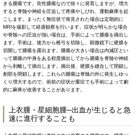
きる腫瘍です。良性腫瘍なので徐々に発育しますが、増大
すると脊髄や神経を圧迫して疼痛やしびれ、運動麻痺を起
こします。まったく無症状で発見された場合は定期的に
MRIを撮影して経過観察を行います。症状が明らかな場合
や脊髄への圧迫が強い場合は、手術によって腫瘍を摘出し
ます。手術は、後方から椎弓を切除し、顕微鏡下に硬膜を
切開して腫瘍を露出ます。腫瘍が大きい場合は内減圧とい
って腫瘍の中身をある程度摘出してから腫瘍を脊髄や神経
から剥離して摘出します。摘出後、硬膜を縫合して閉鎖し
創部を閉鎖します。これらの腫瘍は脊髄の外に発生しゆっ
くり増大するので、術前の症状が重症でも手術によって劇
的に麻痺が改善することがあります。
上衣腫・星細胞腫─出血が生じると急
速に進行することも