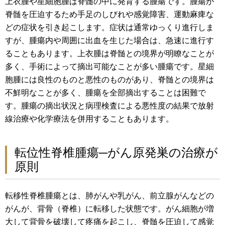
上衣腫や星細胞腫は脊髄の中に発育する腫瘍です。腫瘍が
脊髄を圧迫するため手足のしびれや感覚障害、運動麻痺な
どの症状を引き起こします。症状は通常ゆっくり進行しま
すが、腫瘍内や周囲に出血を生じた場合は、急速に進行す
ることもあります。上衣腫は脊髄との境界が明瞭なことが
多く、手術によって摘出可能なことが多い腫瘍です。星細
胞腫には良性のものと悪性のものがあり、脊髄との境界は
不鮮明なことが多く、腫瘍を全部摘出することは困難で
す。腫瘍の摘出状況と病理検査による悪性度の結果で放射
線治療や化学療法を併用することもあります。
転位性脊椎腫瘍─がん原発巣の治療が
原則
転移性脊椎腫瘍とは、肺がんや乳がん、前立腺がんなどの
がんが、背骨（脊椎）に転移した状態です。がん細胞が増
大して背骨を破壊して疼痛を起こし、脊髄を圧迫して感覚