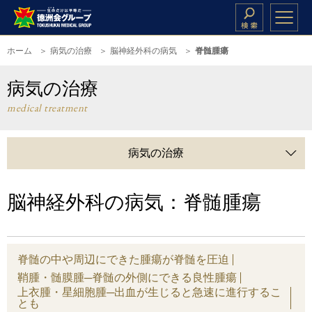
ホーム
病気の治療
脳神経外科の病気
脊髄腫瘍
病気の治療
medical treatment
病気の治療
脳神経外科の病気：脊髄腫瘍
脊髄の中や周辺にできた腫瘍が脊髄を圧迫
鞘腫・髄膜腫─脊髄の外側にできる良性腫瘍
上衣腫・星細胞腫─出血が生じると急速に進行するこ
とも