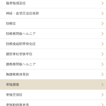
脳脊髄感染症
神経・血管圧迫症候群
頚椎症
頚椎椎間板ヘルニア
頚椎後縦靭帯骨化症
腰部脊柱管狭窄症
腰椎椎間板ヘルニア
胸腰椎椎体骨折
脊髄腫瘍
脊髄空洞症
脊髄動静脈奇形