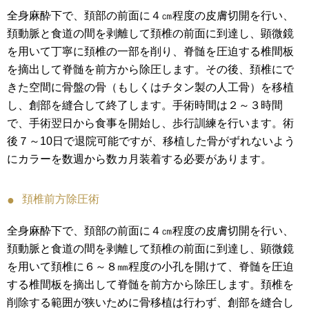
全身麻酔下で、頚部の前面に４㎝程度の皮膚切開を行い、
頚動脈と食道の間を剥離して頚椎の前面に到達し、顕微鏡
を用いて丁寧に頚椎の一部を削り、脊髄を圧迫する椎間板
を摘出して脊髄を前方から除圧します。その後、頚椎にで
きた空間に骨盤の骨（もしくはチタン製の人工骨）を移植
し、創部を縫合して終了します。手術時間は２～３時間
で、手術翌日から食事を開始し、歩行訓練を行います。術
後７～10日で退院可能ですが、移植した骨がずれないよう
にカラーを数週から数カ月装着する必要があります。
頚椎前方除圧術
全身麻酔下で、頚部の前面に４㎝程度の皮膚切開を行い、
頚動脈と食道の間を剥離して頚椎の前面に到達し、顕微鏡
を用いて頚椎に６～８㎜程度の小孔を開けて、脊髄を圧迫
する椎間板を摘出して脊髄を前方から除圧します。頚椎を
削除する範囲が狭いために骨移植は行わず、創部を縫合し