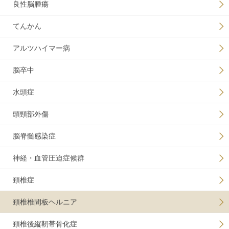
良性脳腫瘍
てんかん
アルツハイマー病
脳卒中
水頭症
頭頸部外傷
脳脊髄感染症
神経・血管圧迫症候群
頚椎症
頚椎椎間板ヘルニア
頚椎後縦靭帯骨化症