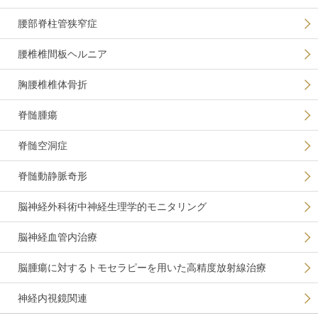
腰部脊柱管狭窄症
腰椎椎間板ヘルニア
胸腰椎椎体骨折
脊髄腫瘍
脊髄空洞症
脊髄動静脈奇形
脳神経外科術中神経生理学的モニタリング
脳神経血管内治療
脳腫瘍に対するトモセラピーを用いた高精度放射線治療
神経内視鏡関連