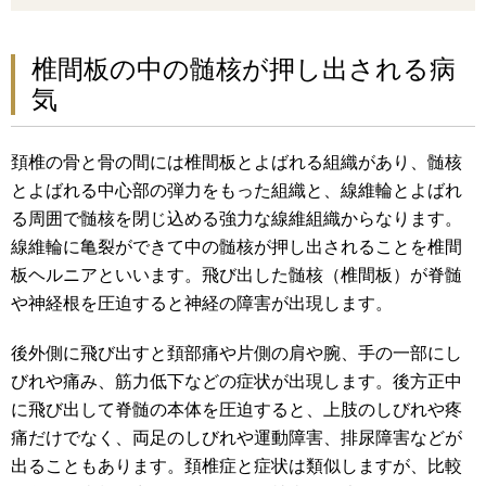
椎間板の中の髄核が押し出される病
気
頚椎の骨と骨の間には椎間板とよばれる組織があり、髄核
とよばれる中心部の弾力をもった組織と、線維輪とよばれ
る周囲で髄核を閉じ込める強力な線維組織からなります。
線維輪に亀裂ができて中の髄核が押し出されることを椎間
板ヘルニアといいます。飛び出した髄核（椎間板）が脊髄
や神経根を圧迫すると神経の障害が出現します。
後外側に飛び出すと頚部痛や片側の肩や腕、手の一部にし
びれや痛み、筋力低下などの症状が出現します。後方正中
に飛び出して脊髄の本体を圧迫すると、上肢のしびれや疼
痛だけでなく、両足のしびれや運動障害、排尿障害などが
出ることもあります。頚椎症と症状は類似しますが、比較