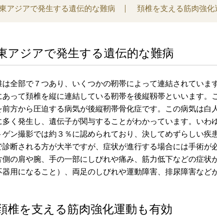
東アジアで発生する遺伝的な難病
頚椎を支える筋肉強化
東アジアで発生する遺伝的な難病
椎は全部で７つあり、いくつかの靭帯によって連結されていま
にあって頚椎を縦に連結している靭帯を後縦靱帯といいます。
を前方から圧迫する病気が後縦靭帯骨化症です。この病気は白
に多く発生し、遺伝子が関与することがわかっています。いわ
トゲン撮影では約３％に認められており、決してめずらしい疾
で診断される方が大半ですが、症状が進行する場合には手術が
側の肩や腕、手の一部にしびれや痛み、筋力低下などの症状が
不器用になること）、両足のしびれや運動障害、排尿障害など
頚椎を支える筋肉強化運動も有効