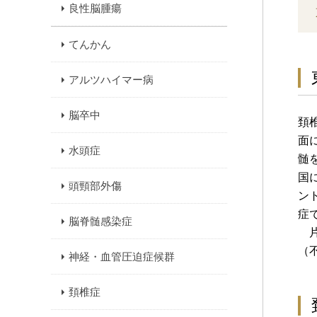
良性脳腫瘍
てんかん
アルツハイマー病
脳卒中
頚
面
水頭症
髄
国
頭頸部外傷
ン
症
脳脊髄感染症
片
（
神経・血管圧迫症候群
頚椎症