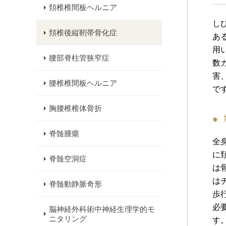
頚椎椎間板ヘルニア
し
頚椎後縦靭帯骨化症
あ
用
腰部脊柱管狭窄症
数
害
腰椎椎間板ヘルニア
で
胸腰椎椎体骨折
脊髄腫瘍
全
に
脊髄空洞症
は
は
脊髄動静脈奇形
歩
必
脳神経外科術中神経生理学的モ
ニタリング
す