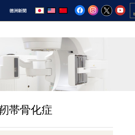
靭帯骨化症