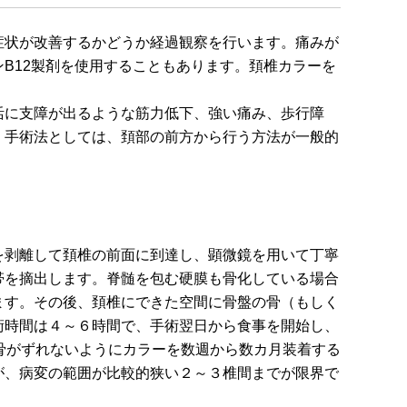
症状が改善するかどうか経過観察を行います。痛みが
B12製剤を使用することもあります。頚椎カラーを
活に支障が出るような筋力低下、強い痛み、歩行障
。手術法としては、頚部の前方から行う方法が一般的
を剥離して頚椎の前面に到達し、顕微鏡を用いて丁寧
帯を摘出します。脊髄を包む硬膜も骨化している場合
ます。その後、頚椎にできた空間に骨盤の骨（もしく
術時間は４～６時間で、手術翌日から食事を開始し、
骨がずれないようにカラーを数週から数カ月装着する
が、病変の範囲が比較的狭い２～３椎間までが限界で