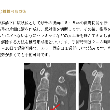
頚椎椎弓形成術
身麻酔下に腹臥位として頚部の後面に６～８㎝の皮膚切開を行
椎弓の片側に溝を作成し、反対側を切断します。その後、椎弓
もとに戻らないようにセラミックなどの人工骨を挟んで固定し
を解除する方法を椎弓形成術といいます。手術時間は２～３時
７～10日で退院可能で、カラー固定は１週間ほどで済みます。
間数が多くても手術可能です。