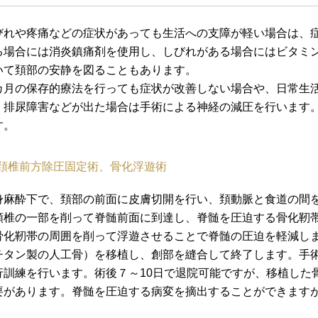
びれや疼痛などの症状があっても生活への支障が軽い場合は、
る場合には消炎鎮痛剤を使用し、しびれがある場合にはビタミン
いて頚部の安静を図ることもあります。
カ月の保存的療法を行っても症状が改善しない場合や、日常生
、排尿障害などが出た場合は手術による神経の減圧を行います
す。
頚椎前方除圧固定術、骨化浮遊術
身麻酔下で、頚部の前面に皮膚切開を行い、頚動脈と食道の間
頚椎の一部を削って脊髄前面に到達し、脊髄を圧迫する骨化靭
骨化靭帯の周囲を削って浮遊させることで脊髄の圧迫を軽減し
チタン製の人工骨）を移植し、創部を縫合して終了します。手
行訓練を行います。術後７～10日で退院可能ですが、移植した
要があります。脊髄を圧迫する病変を摘出することができます
。