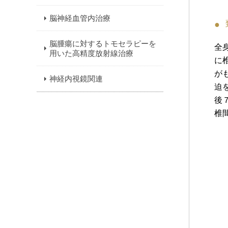
脳神経血管内治療
脳腫瘍に対するトモセラピーを
全
用いた高精度放射線治療
に
が
神経内視鏡関連
迫
後
椎