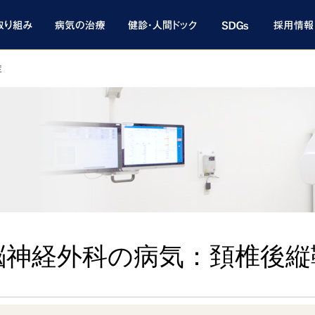
症
脳神経外科の病気：頚椎後縦