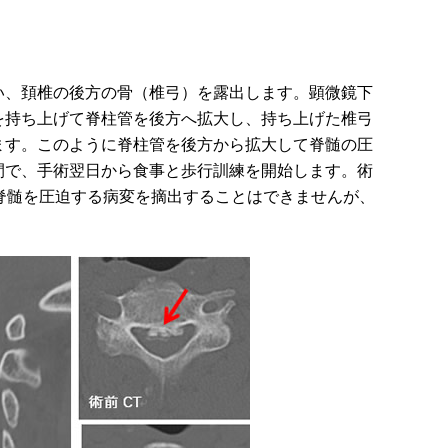
い、頚椎の後方の骨（椎弓）を露出します。顕微鏡下
を持ち上げて脊柱管を後方へ拡大し、持ち上げた椎弓
ます。このように脊柱管を後方から拡大して脊髄の圧
間で、手術翌日から食事と歩行訓練を開始します。術
脊髄を圧迫する病変を摘出することはできませんが、