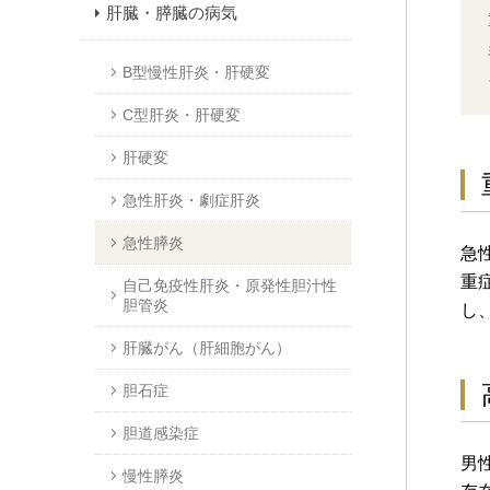
肝臓・膵臓の病気
B型慢性肝炎・肝硬変
C型肝炎・肝硬変
肝硬変
急性肝炎・劇症肝炎
急性膵炎
急
重
自己免疫性肝炎・原発性胆汁性
胆管炎
し
肝臓がん（肝細胞がん）
胆石症
胆道感染症
男
慢性膵炎