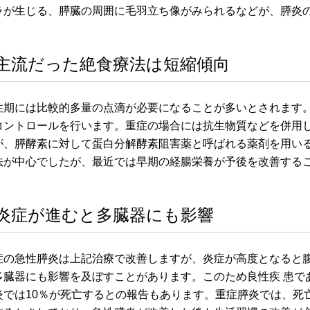
ラが生じる、膵臓の周囲に毛羽立ち像がみられるなどが、膵炎
主流だった絶食療法は短縮傾向
性期には比較的多量の点滴が必要になることが多いとされます
コントロールを行います。重症の場合には抗生物質などを併用
が、膵酵素に対して蛋白分解酵素阻害薬と呼ばれる薬剤を用いる
法が中心でしたが、最近では早期の経腸栄養が予後を改善する
炎症が進むと多臓器にも影響
症の急性膵炎は上記治療で改善しますが、炎症が高度となると
多臓器にも影響を及ぼすことがあります。このため良性疾 患で
炎では10％が死亡するとの報告もあります。重症膵炎では、死