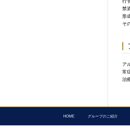
行
禁
形
そ
ア
常
治
HOME
グループのご紹介