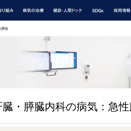
性膵炎
肝臓・膵臓内科の病気：急性