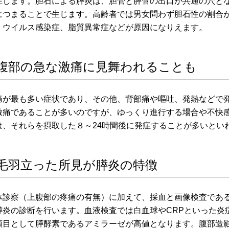
在します。胆石による膵炎は、胆管と膵管の出口が共通の穴と
につまることで生じます。高齢者では男女問わず胆石性の割合
、ウイルス感染症、脂質異常症などが原因になりえます。
腹部の急な激痛に見舞われることも
痛が最も多い症状であり、その他、背部痛や嘔吐、発熱などで
激痛であることが多いのですが、ゆっくり進行する場合や不快
は、それらを摂取した８～24時間後に発症することが多いとい
毛羽立った所見が膵炎の特徴
体診察（上腹部の疼痛の有無）に加えて、採血と画像検査である
膵炎の診断を行います。血液検査では白血球やCRPといった炎
項目として膵酵素であるアミラーゼが高値となります。腹部造影