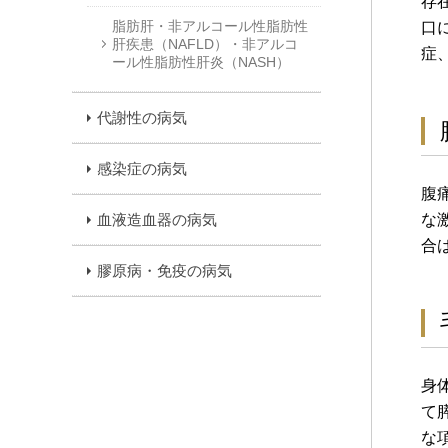
存
脂肪肝・非アルコール性脂肪性
口
肝疾患（NAFLD）・非アルコ
症
ール性脂肪性肝炎（NASH）
代謝性の病気
感染症の病気
腹
血液造血器の病気
な
合
膠原病・免疫の病気
身
て
な