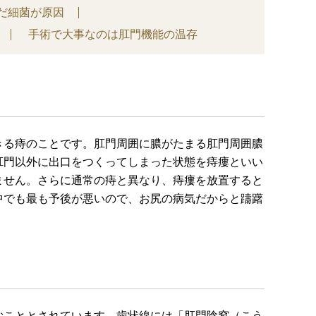
だ細菌が原因
手術で大事なのは肛門機能の温存
きる痔のことです。肛門周囲に膿がたまる肛門周囲膿
肛門以外に出口をつくってしまった状態を痔瘻といい
ません。さらに通常の痔と異なり、痔瘻を放置すると
中でも最も予後が悪いので、お尻の病気だからと躊躇
むこととされています。歯状線には「肛門陰窩（こう