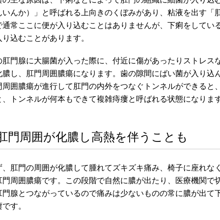
んいんか）」と呼ばれる上向きのくぼみがあり、粘液を出す「
で通常ここに便が入り込むことはありませんが、下痢をしてい
入り込むことがあります。
の肛門腺に大腸菌が入った際に、付近に傷があったりストレス
化膿し、肛門周囲膿瘍になります。歯の隙間にばい菌が入り込
門周囲膿瘍が進行して肛門の内外をつなぐトンネルができると
と、トンネルが何本もできて複雑痔瘻と呼ばれる状態になりま
肛門周囲が化膿し高熱を伴うことも
ず、肛門の周囲が化膿して腫れてズキズキ痛み、椅子に座れなく
肛門周囲膿瘍です。この段階で自然に膿が出たり、医療機関で
肛門腺とつながっているので痛みは少ないものの常に膿が出て
瘻です。