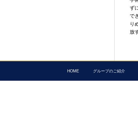
ず
で
り
放
HOME
グループのご紹介