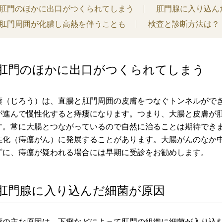
肛門のほかに出口がつくられてしまう
肛門腺に入り込ん
肛門周囲が化膿し高熱を伴うことも
検査と診断方法は？
肛門のほかに出口がつくられてしまう
瘻（じろう）は、直腸と肛門周囲の皮膚をつなぐトンネルがで
が進んで慢性化すると痔瘻になります。つまり、大腸と皮膚が
す。常に大腸とつながっているので自然に治ることは期待でき
性化（痔瘻がん）に発展することがあります。大腸がんのなか
ずに、痔瘻が疑われる場合には早期に受診をお勧めします。
肛門腺に入り込んだ細菌が原因
瘻の主な原因は、下痢などによって肛門の組織に細菌が入り込