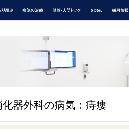
消化器外科の病気：痔瘻