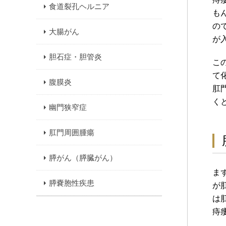
食道裂孔ヘルニア
も
の
大腸がん
が
胆石症・胆管炎
こ
て
腹膜炎
肛
く
幽門狭窄症
肛門周囲腫瘍
膵がん（膵臓がん）
ま
膵嚢胞性疾患
が
は
痔