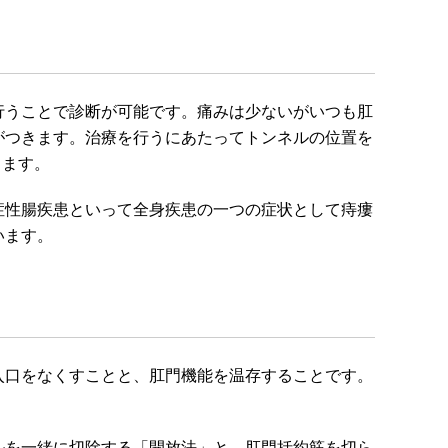
行うことで診断が可能です。痛みは少ないがいつも肛
がつきます。治療を行うにあたってトンネルの位置を
ります。
症性腸疾患といって全身疾患の一つの症状として痔瘻
います。
入口をなくすことと、肛門機能を温存することです。
ルを一緒に切除する「開放法」と、肛門括約筋を切ら