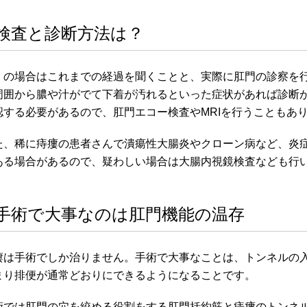
検査と診断方法は？
くの場合はこれまでの経過を聞くことと、実際に肛門の診察を
周囲から膿や汁がでて下着が汚れるといった症状があれば診断
認する必要があるので、肛門エコー検査やMRIを行うこともあ
た、稀に痔瘻の患者さんで潰瘍性大腸炎やクローン病など、炎
ある場合があるので、疑わしい場合は大腸内視鏡検査なども行
手術で大事なのは肛門機能の温存
瘻は手術でしか治りません。手術で大事なことは、トンネルの
まり排便が通常どおりにできるようになることです。
術では肛門の穴を絞める役割をする肛門括約筋と痔瘻のトンネ