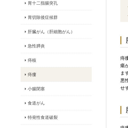
胃十二指腸突孔
胃切除後症候群
肝臓がん（肝細胞がん）
急性膵炎
痔
痔核
瘍
ま
痔瘻
悪
せ
小腸閉塞
食道がん
特発性食道破裂
痔