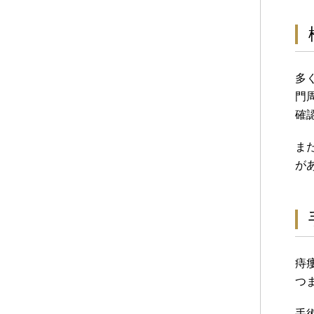
多
門
確
ま
が
痔
つ
手