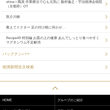
shine☆職員 作業療法で心も元気に 飯村倫之・宇治徳洲会病院
（京都府）OT
医介川柳
教えてドクター 足の付け根に何かが…
Recipe49 特別編 お皿の上の健康 あんでしっとり食べやすく
マグネシウム不足解消
バックナンバー
徳洲新聞全文検索
HOME
グループのご紹介