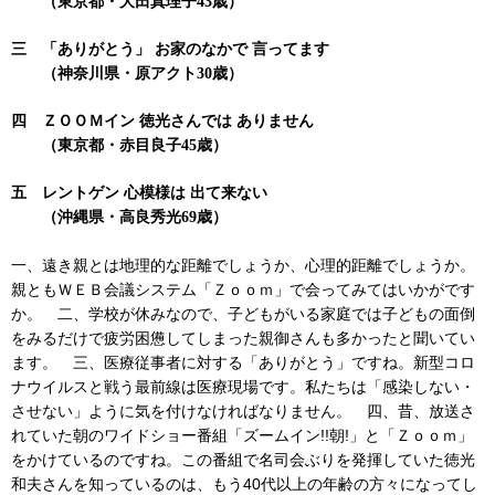
（東京都・大田真理子43歳）
三 「ありがとう」 お家のなかで 言ってます
（神奈川県・原アクト30歳）
四 ＺＯＯＭイン 徳光さんでは ありません
（東京都・赤目良子45歳）
五 レントゲン 心模様は 出て来ない
（沖縄県・高良秀光69歳）
一、遠き親とは地理的な距離でしょうか、心理的距離でしょうか。
親ともＷＥＢ会議システム「Ｚｏｏｍ」で会ってみてはいかがです
か。 二、学校が休みなので、子どもがいる家庭では子どもの面倒
をみるだけで疲労困憊してしまった親御さんも多かったと聞いてい
ます。 三、医療従事者に対する「ありがとう」ですね。新型コロ
ナウイルスと戦う最前線は医療現場です。私たちは「感染しない・
させない」ように気を付けなければなりません。 四、昔、放送さ
れていた朝のワイドショー番組「ズームイン!!朝!」と「Ｚｏｏｍ」
をかけているのですね。この番組で名司会ぶりを発揮していた徳光
和夫さんを知っているのは、もう40代以上の年齢の方々になってし