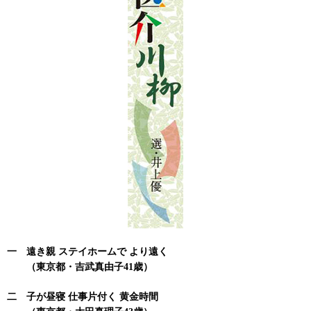
一 遠き親 ステイホームで より遠く
（東京都・吉武真由子41歳）
二 子が昼寝 仕事片付く 黄金時間