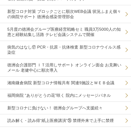
新型コロナ対策 ブロックごとに順次WEB会議 状況ふまえ個々
の病院サポート 徳洲会感染管理部会
5月度の徳洲会グループ医療経営戦略セミ 職員3万5000人の知
恵と経験結集し活路 テレビ会議システムで開催
病気のはなし⑰ PCR・抗原・抗体検査 新型コロナウイルス感
染症
徳洲会介護部門 ＩＴ活用しサポート オンライン面会 お見舞い
メール 老健中心に順次導入
湘南鎌倉病院 新型コロナ情報共有 関連9施設とＷＥＢ会議
福岡病院 “ありがとうの花”咲く 院内にメッセージパネル
新型コロナに負けない！ 徳洲会グループへ支援続々
読み解く・読み得“紙上医療講演”㉟ 禁煙外来で上手に禁煙