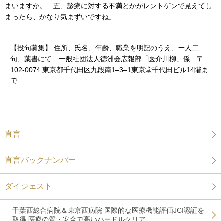
まいますか。 五、診療に対する不満とかがレントゲンで見えてし
まったら、かなり気まずいですね。
【投句募集】 住所、氏名、年齢、職業を明記のうえ、一人二
句、葉書にて 一般社団法人徳洲会広報部「医介川柳」係 〒
102-0074 東京都千代田区九段南1‒3‒1東京堂千代田ビル14階ま
で
直言
直言バックナンバー
ダイジェスト
千葉西総合病院＆東京西病院 国際的な医療機能評価JCI認証を
取得 医療の質・安全で高いハードルクリア