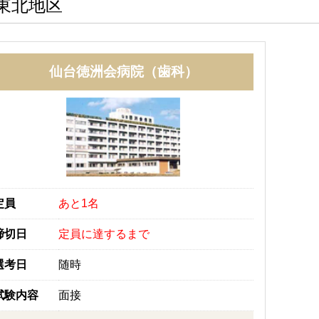
東北地区
仙台徳洲会病院（歯科）
定員
あと1名
締切日
定員に達するまで
選考日
随時
試験内容
面接