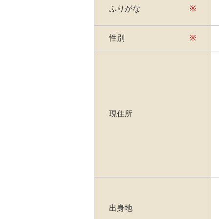
ふりがな
※
性別
※
現住所
出身地