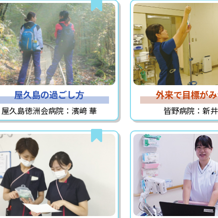
屋久島の過ごし方
外来で目標がみ
屋久島徳洲会病院：濱﨑 華
皆野病院：新井