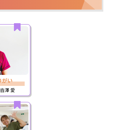
りがい
沓澤 愛