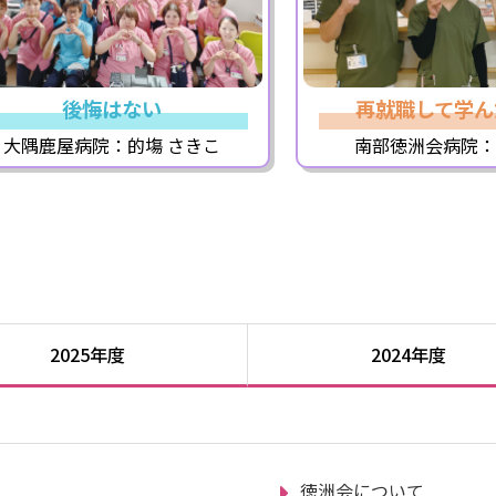
後悔はない
再就職して学ん
大隅鹿屋病院：的塲 さきこ
南部徳洲会病院：
2025年度
2024年度
徳洲会について