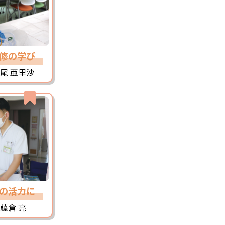
修の学び
尾 亜里沙
の活力に
藤倉 亮