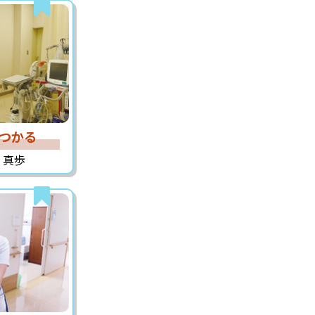
つかる
 真歩