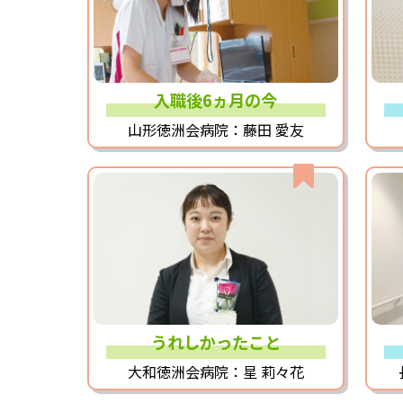
入職後6ヵ月の今
山形徳洲会病院：藤田 愛友
うれしかったこと
大和徳洲会病院：星 莉々花