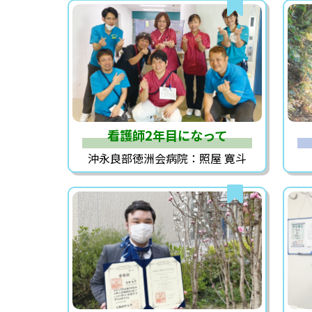
看護師2年目になって
沖永良部徳洲会病院：照屋 寛斗