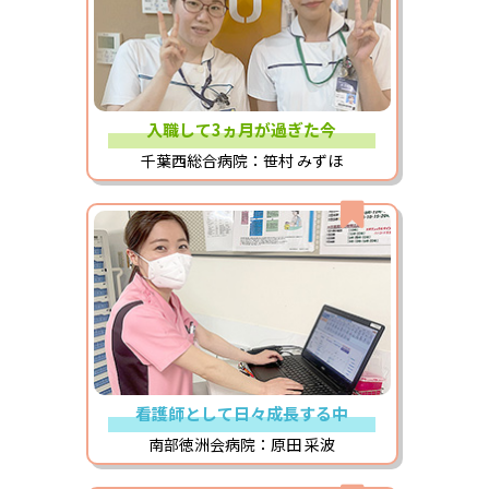
入職して3ヵ月が過ぎた今
千葉西総合病院：笹村 みずほ
看護師として日々成長する中
南部徳洲会病院：原田 采波