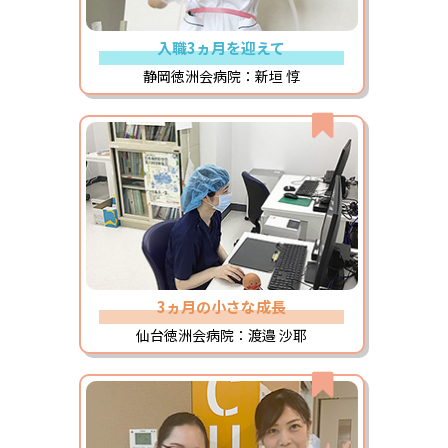
入職3ヵ月を迎えて
静岡徳洲会病院：新垣 惇
3ヵ月の小さな成長
仙台徳洲会病院：渡邉 沙耶