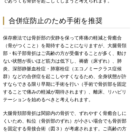
であっても骨折を起こしてしまうと考えられます。
合併症防止のため手術を推奨
保存療法では骨折部の安静を保って疼痛の軽減と骨癒合
（骨がつくこと）を期待することになりますが、大腿骨頚
部・転子部骨折はご高齢の方が受傷することが多く、動け
ない状態が長いほど筋力は低下し、褥瘡（床ずれ）、肺
炎、深部静脈血栓症・肺塞栓症（エコノミークラス症候
群）などの合併症を起こしやすくなるため、全身状態が許
すならできる限り早期に手術を行い（手術で骨折部を固定
することで痛みの軽減が期待されます）、離床、リハビリ
テーションを始めるべきと考えられます。
大腿骨頚部骨折は関節内の骨折で、ずれやすく骨癒合しに
くいため、転位（骨折部のずれ）が小さい場合でも骨折部
を固定する骨接合術（図３）が考慮されます。ご高齢の方