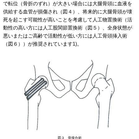
で転位（骨折のずれ）が大きい場合には大腿骨頭に血液を
供給する血管が損傷され（図４）、将来的に大腿骨頭が壊
死を起こす可能性が高いことを考慮して人工物置換術（活
動性の高い方には人工股関節置換術（図５）、全身状態が
悪いまたはご高齢で活動性が低い方には人工骨頭挿入術
（図６））が推奨されています1)。
図３ 骨接合術