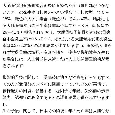
大腿骨頚部骨折骨接合術後に骨癒合不全（骨折部がつかな
いこと）の発生率は転位の小さい場合（非転位型）で０～
15%、転位の大きい場合（転位型）で４～40%、壊死によ
る大腿骨頭変形の発生率は非転位型で０～８%、転位型で
26～41％と報告されており、大腿骨転子部骨折術後の骨癒
合不全発生率は0.5～2.9%、壊死による大腿骨頭変形の発生
率は0.3～1.2%との調査結果が出ています
。骨癒合が得ら
1)
れず大腿骨頭の壊死・変形を招き、疼痛や機能障害が生じ
た場合には、人工骨頭挿入術または人工股関節置換術が考
慮されます。
機能的予後に関して、受傷後に適切な治療を行ってもすべ
ての方が受傷前のレベルに回復できていないのが実情で、
歩行能力の回復に影響する主な因子は年齢、受傷前の歩行
能力、認知症の程度であるとの調査結果が得られています
。
1)
生命予後に関して、日本での術後１年の死亡率は大腿骨頚