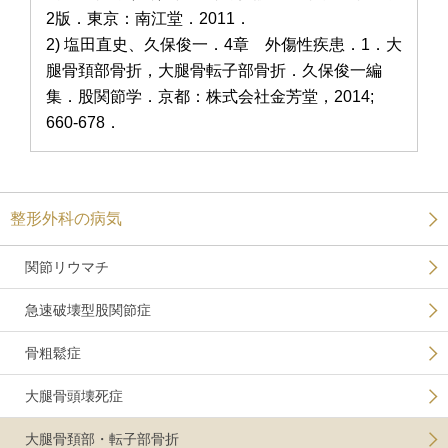
2版．東京：南江堂．2011．
2) 塩田直史、久保俊一．4章 外傷性疾患．1．大
腿骨頚部骨折，大腿骨転子部骨折．久保俊一編
集．股関節学．京都：株式会社金芳堂，2014;
660-678．
整形外科の病気
関節リウマチ
急速破壊型股関節症
骨粗鬆症
大腿骨頭壊死症
大腿骨頚部・転子部骨折