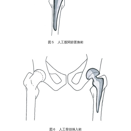
図５ 人工股関節置換術
図６ 人工骨頭挿入術