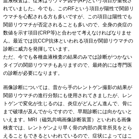
血液検査は、従来はリウマチ因子(RF)という項目が重視さ
れていました。今でも、このRFという項目が陽性で関節リ
ウマチを心配される方も多いですが、この項目は陽性でも
関節リウマチが否定されることも多いので、全身の炎症の
数値を示す項目(CRP等)と合わせて考えなければなりませ
ん。最近では抗CCP抗体といわれる項目が関節リウマチの
診断に威力を発揮しています。
ただ、今でも各種血液検査の結果のみでは診断がつかない
タイプの関節リウマチもありますので、最終的には専門医
の診断が必要になります。
画像診断については、昔から手のレントゲン撮影の結果が
関節リウマチの進行分類にも使用されてきましたが、レン
トゲンで変化が生じるのは、炎症がどんどん進んで、骨に
まで破壊が及んでからですので、早期診断には向かないと
いえます。MRI（磁気共鳴画像診断装置）といわれる画像
検査では、レントゲンより早く骨の内部の異常所見をとら
えることもできるといわれているので、症状によってはこ