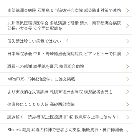
南部徳洲会病院 石垣島＆与論徳洲会病院 感染防止対策で連携
九州高気圧環境医学会 多岐演題で研鑽 清水・南部徳洲会病院
部長が大会長 安全面に配慮を
便失禁は珍しい病気ではない！？
日本病院学会 中川・野崎徳洲会病院院長 ピアレビューで口演
職員への感謝 絵手紙を展示 榛原総合病院
MRgFUS 『神経治療学』に論文掲載
より実践的な災害訓練 札幌東徳洲会病院 模擬記者会見も
健康祭に１１００人超 高砂西部病院
読み解く・読み得“紙上医療講演” ⑰ 救急車を上手に使おう！
Shine☆職員 武道の精神で患者さん支援 順舩貴行・神戸徳洲会