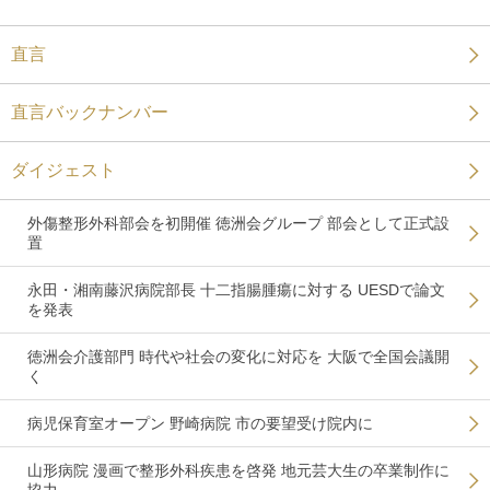
直言
直言バックナンバー
ダイジェスト
外傷整形外科部会を初開催 徳洲会グループ 部会として正式設
置
永田・湘南藤沢病院部長 十二指腸腫瘍に対する UESDで論文
を発表
徳洲会介護部門 時代や社会の変化に対応を 大阪で全国会議開
く
病児保育室オープン 野崎病院 市の要望受け院内に
山形病院 漫画で整形外科疾患を啓発 地元芸大生の卒業制作に