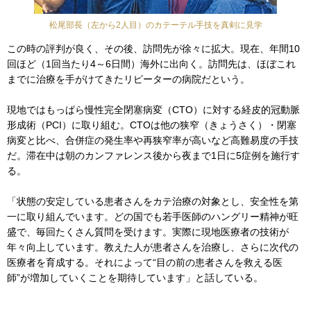
松尾部長（左から2人目）のカテーテル手技を真剣に見学
この時の評判が良く、その後、訪問先が徐々に拡大。現在、年間10
回ほど（1回当たり4～6日間）海外に出向く。訪問先は、ほぼこれ
までに治療を手がけてきたリピーターの病院だという。
現地ではもっぱら慢性完全閉塞病変（CTO）に対する経皮的冠動脈
形成術（PCI）に取り組む。CTOは他の狭窄（きょうさく）・閉塞
病変と比べ、合併症の発生率や再狭窄率が高いなど高難易度の手技
だ。滞在中は朝のカンファレンス後から夜まで1日に5症例を施行す
る。
「状態の安定している患者さんをカテ治療の対象とし、安全性を第
一に取り組んでいます。どの国でも若手医師のハングリー精神が旺
盛で、毎回たくさん質問を受けます。実際に現地医療者の技術が
年々向上しています。教えた人が患者さんを治療し、さらに次代の
医療者を育成する。それによって“目の前の患者さんを救える医
師”が増加していくことを期待しています」と話している。