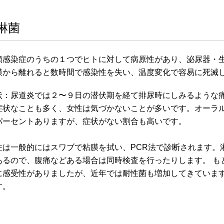
淋菌
類感染症のうちの１つでヒトに対して病原性があり、泌尿器・
膜から離れると数時間で感染性を失い、温度変化で容易に死滅
状：尿道炎では２〜９日の潜伏期を経て排尿時にしみるような
症状なことも多く、女性は気づかないことが多いです。オーラ
パーセントありますが、症状がない割合も高いです。
在は一般的にはスワブで粘膜を拭い、PCR法で診断されます。
あるので、腹痛などある場合は同時検査を行ったりします。 も
に感受性がありましたが、近年では耐性菌も増加してきていま
す。