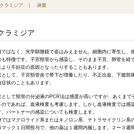
クラミジア
淋菌
クラミジア
菌ではなく、光学顕微鏡で姿はみえません。細胞内に寄生し、
のも特徴です。子宮頸管から感染し、そのまま子宮、卵管を経
により不妊症の原因となったりすることもあります。
状として、子宮頸管炎で帯下が増量したり、不正出血、下腹部
無症状のこともあります。
査として頸管の分泌液のPCR法は感度が高いですが、あくまで
うのであれば、血液検査も考慮します。しかし血液検査では感
す。パートナーの感染についても検査します。
療ではマクロライド系またはキノロン系、テトラサイクリン系
ロマック１日間投与で、他の薬は１週間内服します。２〜３週