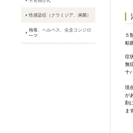
子宮頸がん
性感染症（クラミジア、淋菌）
梅毒、ヘルペス、尖圭コンジロ
５
ーマ
粘
症
無
十
現
が
剤
ま