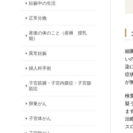
妊娠中の生活
正常分娩
産後の体のこと（産褥 授乳
期）
細
異常妊娠
い
染
婦人科手術
症
が
子宮筋腫・子宮内膜症・子宮腺
筋症
検
卵巣がん
疑
ま
子宮体がん
治
ス