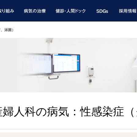
ア、淋菌）
産婦人科の病気：性感染症（