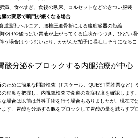
肥満、食べすぎ、食後の臥床、コルセットなどのきつい服装
内臓の変形で噴門が緩くなる場合
食道裂孔ヘルニア、腰椎圧迫骨折による腹腔臓器の短縮
胸やけや酸っぱい胃液が上がってくる症状がつづき、ひどい場
伴う場合はうつむいたり、かがんだ拍子に嘔吐しそうになるこ
胃酸分泌をブロックする内服治療が中心
断のために簡単な問診検査（Fスケール、QUEST問診票など
状の程度を把握し、内視鏡検査で食道の炎症程度を確認します
症な場合は以前は外科手術を行う場合もありましたが、現在で
います。胃酸を分泌する腺をブロックして胃酸の量を減らすプロ
。