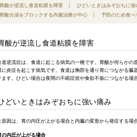
胃酸が逆流し食道粘膜を障害
ひどいときはみぞおちに強
胃酸分泌をブロックする内服治療が中心
予防のため食べ
胃酸が逆流し食道粘膜を障害
食道逆流症は、食道に起こる病気の一種です。胃酸が何らかの
膜に炎症を起こす病気です。食道は胸部を通り胃につながる臓
ります。ひどい場合は夜間の不眠症状や食欲不振につながる場
ひどいときはみぞおちに強い痛み
な原因は、胃の内圧が上がる場合と内臓の変形から発症する場
胃の内圧が上がる場合