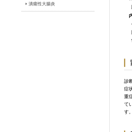
潰瘍性大腸炎
診
症
重
て
す