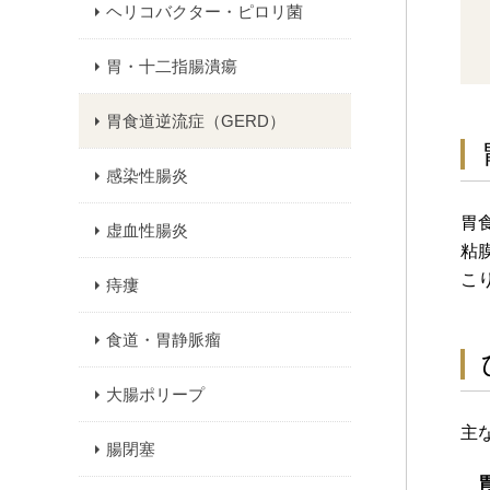
ヘリコバクター・ピロリ菌
胃・十二指腸潰瘍
胃食道逆流症（GERD）
感染性腸炎
胃
虚血性腸炎
粘
こ
痔瘻
食道・胃静脈瘤
大腸ポリープ
主
腸閉塞