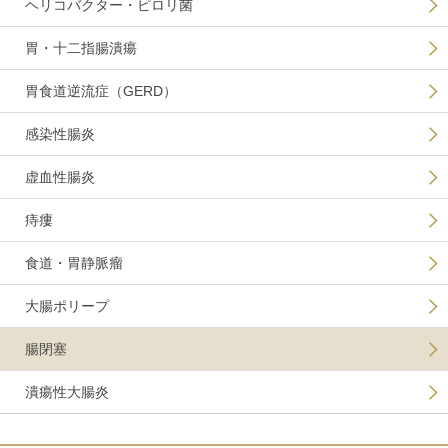
ヘリコバクター・ピロリ菌
胃・十二指腸潰瘍
胃食道逆流症（GERD）
感染性腸炎
虚血性腸炎
痔瘻
食道・胃静脈瘤
大腸ポリープ
腸閉塞
潰瘍性大腸炎