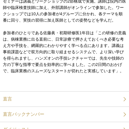
セミナーは講義とワークショップの2部構成で実施。講師は院内の医
師や臨床検査技師に加え、外部講師がオンラインで参加した。ワー
クショップでは10人の参加者が4グループに分かれ、各テーマを順
番に回り、実技の習得に加え医師としての姿勢などを学んだ。
参加者のひとりである佐藤眞・初期研修医1年目は「この研修の意義
は、病棟業務に出る直前に、日常診療で押さえておくべき必要な考
え方や手技を、網羅的にわかりやすく学べる点にあります。講義は
事前課題などで双方向的に取り組ませるシステムで、より深い学び
を得られますし、ハンズオンの手技レクチャーでは、先生や技師の
方の丁寧な指導で要点を効率的に学べました。この2日間のおかげ
で、臨床業務のスムーズなスタートが切れたと実感しています」。
直言
直言バックナンバー