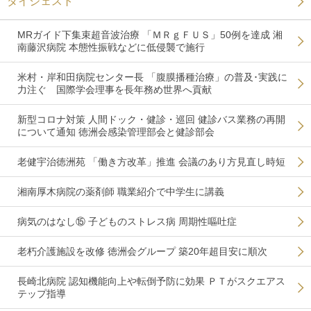
ダイジェスト
MRガイド下集束超音波治療 「ＭＲｇＦＵＳ」50例を達成 湘
南藤沢病院 本態性振戦などに低侵襲で施行
米村・岸和田病院センター長 「腹膜播種治療」の普及･実践に
力注ぐ 国際学会理事を長年務め世界へ貢献
新型コロナ対策 人間ドック・健診・巡回 健診バス業務の再開
について通知 徳洲会感染管理部会と健診部会
老健宇治徳洲苑 「働き方改革」推進 会議のあり方見直し時短
湘南厚木病院の薬剤師 職業紹介で中学生に講義
病気のはなし⑮ 子どものストレス病 周期性嘔吐症
老朽介護施設を改修 徳洲会グループ 築20年超目安に順次
長崎北病院 認知機能向上や転倒予防に効果 ＰＴがスクエアス
テップ指導