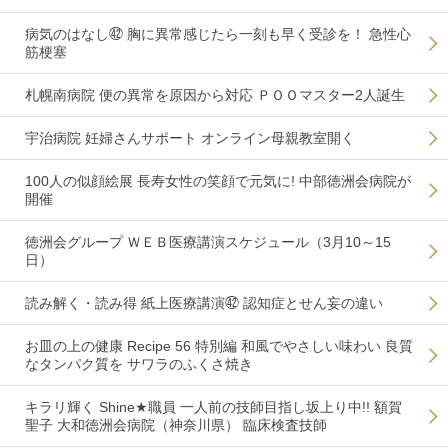
病気のはなし㊷ 胸に異常感じたら一刻も早く受診を！ 急性心
筋梗塞
札幌南病院 便の異常を原因から対応 ＰＯＯマスター2人誕生
宇治病院 妊婦さんサポート オンライン母親教室開く
100人の似顔絵展 長寿女性の笑顔で元気に! 中部徳洲会病院が
開催
徳洲会グループ ＷＥＢ医療講演スケジュール（3月10～15
日）
読み解く・読み得 紙上医療講演㊷ 認知症とせん妄の違い
お皿の上の健康 Recipe 56 特別編 和風でやさしい味わい 良質
なタンパク質を サワラのふくさ焼き
キラリ輝く Shine★職員 一人前の技師目指し坂上り中!! 額賀
聖子 大和徳洲会病院（神奈川県） 臨床検査技師