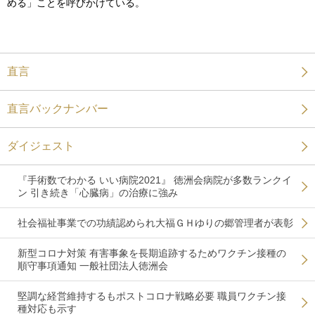
める」ことを呼びかけている。
直言
直言バックナンバー
ダイジェスト
『手術数でわかる いい病院2021』 徳洲会病院が多数ランクイ
ン 引き続き「心臓病」の治療に強み
社会福祉事業での功績認められ大福ＧＨゆりの郷管理者が表彰
新型コロナ対策 有害事象を長期追跡するためワクチン接種の
順守事項通知 一般社団法人徳洲会
堅調な経営維持するもポストコロナ戦略必要 職員ワクチン接
種対応も示す