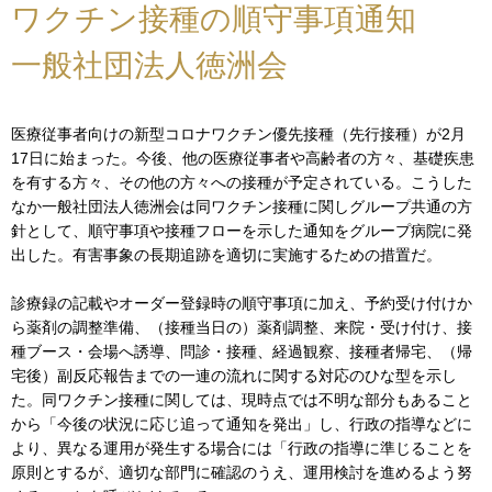
ワクチン接種の順守事項通知
一般社団法人徳洲会
医療従事者向けの新型コロナワクチン優先接種（先行接種）が2月
17日に始まった。今後、他の医療従事者や高齢者の方々、基礎疾患
を有する方々、その他の方々への接種が予定されている。こうした
なか一般社団法人徳洲会は同ワクチン接種に関しグループ共通の方
針として、順守事項や接種フローを示した通知をグループ病院に発
出した。有害事象の長期追跡を適切に実施するための措置だ。
診療録の記載やオーダー登録時の順守事項に加え、予約受け付けか
ら薬剤の調整準備、（接種当日の）薬剤調整、来院・受け付け、接
種ブース・会場へ誘導、問診・接種、経過観察、接種者帰宅、（帰
宅後）副反応報告までの一連の流れに関する対応のひな型を示し
た。同ワクチン接種に関しては、現時点では不明な部分もあること
から「今後の状況に応じ追って通知を発出」し、行政の指導などに
より、異なる運用が発生する場合には「行政の指導に準じることを
原則とするが、適切な部門に確認のうえ、運用検討を進めるよう努