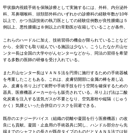
甲状腺内視鏡手術を保険診療として実施するには、外科、内分泌外
科、耳鼻咽喉科、頭頚部外科のいずれかの診療科の経験年数が10年
以上で、かつ当該技術の執刀医としての経験症例数が良性腫瘍は５
例以上、悪性腫瘍は８例以上の常勤医が在籍していることが条件。
これらのハードルに加え、技術習得の機会が限られていることなど
から、全国でも取り組んでいる施設は少ない。こうしたなか片山セ
ンター長は全国の大学やがんセンターなどから、同法の習得を希望
する多数の医師の研修を受け入れている。
また片山センター長はＶＡＮＳ法を円滑に施行するための手術器械
を考案したこともある。これは、皮膚切開部に金属の棒を差し込
み、皮膚を吊り上げて術野や手術手技を行う空間を確保するための
器具。医療機器メーカーからも販売されている。吊り上げ法は二酸
化炭素を注入する送気ガスが不要となり、空気塞栓や縦隔（じゅう
かく）気腫といった合併症のリスクを回避できる。
既存のエナジーデバイス（組織の切離や凝固を行う医療機器）の改
良にも貢献。凝固・止血用の手術器具に関し、ハンドル部分から先
端までのシャフトの長さが既存タイプのものだとＶＡＮＳ法では短