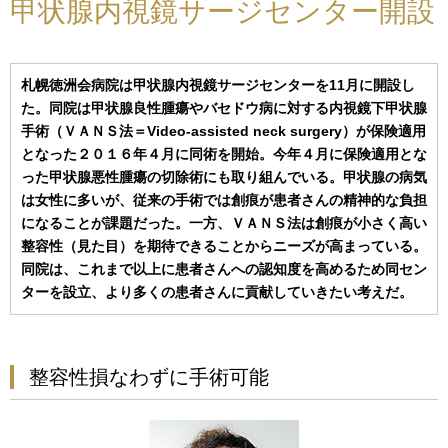
甲状腺内視鏡サージセンター開設
札幌徳洲会病院は甲状腺内視鏡サージセンターを11月に開設し
た。同院は甲状腺良性腫瘍やバセドウ病に対する内視鏡下甲状腺
手術（ＶＡＮＳ法＝Video-assisted neck surgery）が保険適用
となった２０１６年４月に同術を開始。今年４月に保険適用とな
った甲状腺悪性腫瘍の切除術にも取り組んでいる。甲状腺の病気
は女性に多いが、従来の手術では創痕が患者さんの精神的な負担
になることが課題だった。一方、ＶＡＮＳ法は創痕が小さく高い
整容性（見た目）を期待できることからニーズが高まっている。
同院は、これまで以上に患者さんへの認知度を高めるため同セン
ターを設立、より多くの患者さんに貢献していきたい考えだ。
整容性損なわずに手術可能