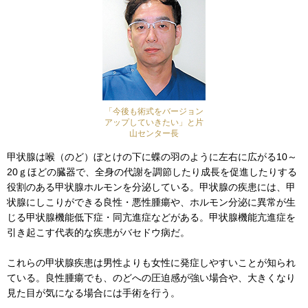
「今後も術式をバージョン
アップしていきたい」と片
山センター長
甲状腺は喉（のど）ぼとけの下に蝶の羽のように左右に広がる10～
20ｇほどの臓器で、全身の代謝を調節したり成長を促進したりする
役割のある甲状腺ホルモンを分泌している。甲状腺の疾患には、甲
状腺にしこりができる良性・悪性腫瘍や、ホルモン分泌に異常が生
じる甲状腺機能低下症・同亢進症などがある。甲状腺機能亢進症を
引き起こす代表的な疾患がバセドウ病だ。
これらの甲状腺疾患は男性よりも女性に発症しやすいことが知られ
ている。良性腫瘍でも、のどへの圧迫感が強い場合や、大きくなり
見た目が気になる場合には手術を行う。