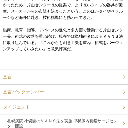
かったため、片山センター長の提案で、より長いタイプの器具が誕
生、メーカーからの市販も決まったという。このほかタイやベラル
ーシなど海外に赴き、技術指導にも携わってきた。
臨床、教育・指導、デバイスの進化と多方面で活動する片山センタ
ー長。術式の改善を重ね続け、現在では単独術者によるＶＡＮＳ法
に取り組んでいる。「これからも創意工夫を重ね、術式をバージョ
ンアップしていきたい」と意気軒高だ。
直言
直言バックナンバー
ダイジェスト
札幌病院 小切開のＶＡＮＳ法を実施 甲状腺内視鏡サージセン
ター開設