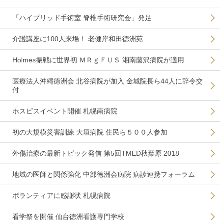
「ハイブリッド手術室 脊椎手術研究会」発足
介護講座に100人来場！ 老健岸和田徳洲苑
Holmes振戦に世界初 ＭＲｇＦＵＳ 湘南藤沢病院が適用
医療法人沖縄徳洲会 北谷病院が加入 金城院長ら44人に辞令交
付
ホスピスイベント開催 札幌南病院
初の大規模災害訓練 大垣病院 住民ら５００人参加
外傷治療の最新トピック発信 第5回TMED秋葉原 2018
地域の医師と関係強化 中部徳洲会病院 病診連携フォーラム
ボランティアに感謝状 札幌病院
看学祭を開催 仙台徳洲看護専門学校