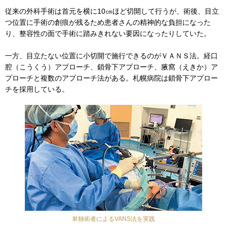
従来の外科手術は首元を横に10㎝ほど切開して行うが、術後、目立
つ位置に手術の創痕が残るため患者さんの精神的な負担になった
り、整容性の面で手術に踏みきれない要因になったりしていた。
一方、目立たない位置に小切開で施行できるのがＶＡＮＳ法。経口
腔（こうくう）アプローチ、鎖骨下アプローチ、腋窩（えきか）ア
プローチと複数のアプローチ法がある。札幌病院は鎖骨下アプロー
チを採用している。
単独術者によるVANS法を実践