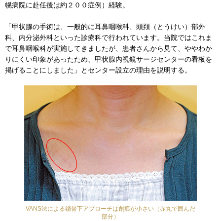
幌病院に赴任後は約２００症例）経験。
「甲状腺の手術は、一般的に耳鼻咽喉科、頭頚（とうけい）部外
科、内分泌外科といった診療科で行われています。当院ではこれま
で耳鼻咽喉科が実施してきましたが、患者さんから見て、ややわか
りにくい印象があったため、甲状腺内視鏡サージセンターの看板を
掲げることにしました」とセンター設立の理由を説明する。
VANS法による鎖骨下アプローチは創痕が小さい（赤丸で囲んだ
部分）