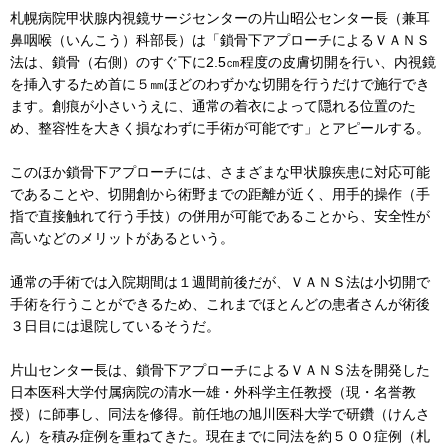
札幌病院甲状腺内視鏡サージセンターの片山昭公センター長（兼耳
鼻咽喉（いんこう）科部長）は「鎖骨下アプローチによるＶＡＮＳ
法は、鎖骨（右側）のすぐ下に2.5㎝程度の皮膚切開を行い、内視鏡
を挿入するため首に５㎜ほどのわずかな切開を行うだけで施行でき
ます。創痕が小さいうえに、通常の着衣によって隠れる位置のた
め、整容性を大きく損なわずに手術が可能です」とアピールする。
このほか鎖骨下アプローチには、さまざまな甲状腺疾患に対応可能
であることや、切開創から術野までの距離が近く、用手的操作（手
指で直接触れて行う手技）の併用が可能であることから、安全性が
高いなどのメリットがあるという。
通常の手術では入院期間は１週間前後だが、ＶＡＮＳ法は小切開で
手術を行うことができるため、これまでほとんどの患者さんが術後
３日目には退院しているそうだ。
片山センター長は、鎖骨下アプローチによるＶＡＮＳ法を開発した
日本医科大学付属病院の清水一雄・外科学主任教授（現・名誉教
授）に師事し、同法を修得。前任地の旭川医科大学で研鑽（けんさ
ん）を積み症例を重ねてきた。現在までに同法を約５００症例（札