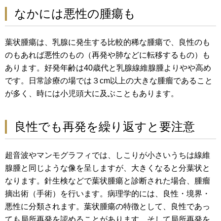
なかには悪性の腫瘍も
葉状腫瘍は、乳腺に発生する比較的稀な腫瘍で、良性のも
のもあれば悪性のもの（再発や肺などに転移するもの）も
あります。好発年齢は40歳代と乳腺線維腺腫よりやや高め
です。日常診療の場では３cm以上の大きな腫瘤であること
が多く、時には小児頭大に及ぶこともあります。
良性でも再発を繰り返すと要注意
超音波やマンモグラフィでは、しこりが小さいうちは線維
腺腫と同じような像を呈しますが、大きくなると分葉状と
なります。針生検などで葉状腫瘍と診断された場合、腫瘤
摘出術（手術）を行います。病理学的には、良性・境界・
悪性に分類されます。葉状腫瘍の特徴として、良性であっ
ても局所再発を認めることがあります。そして局所再発を