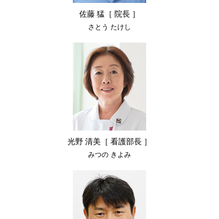
佐藤 猛［ 院長 ］
さとう たけし
光野 清美［ 看護部長 ］
みつの きよみ