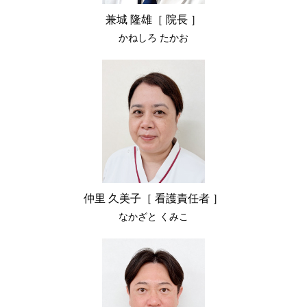
兼城 隆雄［ 院長 ］
かねしろ たかお
仲里 久美子［ 看護責任者 ］
なかざと くみこ