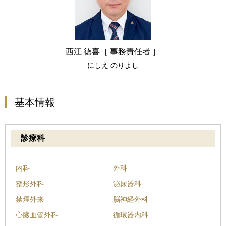
西江 徳喜［ 事務責任者 ］
にしえ のりよし
基本情報
診療科
内科
外科
整形外科
泌尿器科
禁煙外来
脳神経外科
心臓血管外科
循環器内科