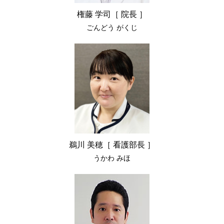
権藤 学司［ 院長 ］
ごんどう がくじ
鵜川 美穂［ 看護部長 ］
うかわ みほ