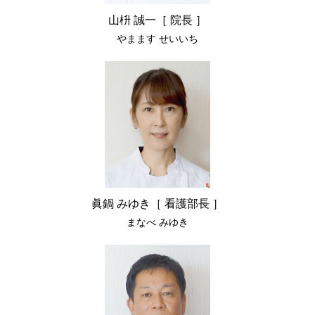
山枡 誠一［ 院長 ］
やまます せいいち
眞鍋 みゆき［ 看護部長 ］
まなべ みゆき