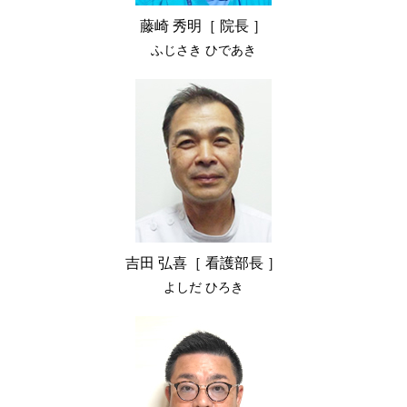
藤崎 秀明［ 院長 ］
ふじさき ひであき
吉田 弘喜［ 看護部長 ］
よしだ ひろき