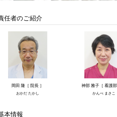
責任者のご紹介
岡田 隆［ 院長 ］
神部 雅子［ 看護部
おかだ たかし
かんべ まさこ
基本情報