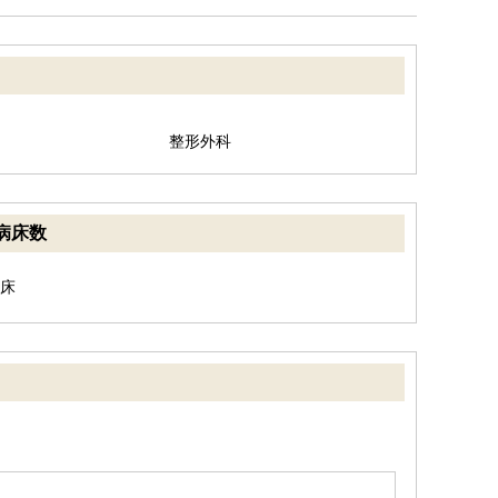
整形外科
病床数
8床