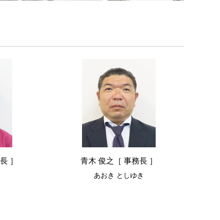
長 ］
青木 俊之［ 事務長 ］
あおき としゆき