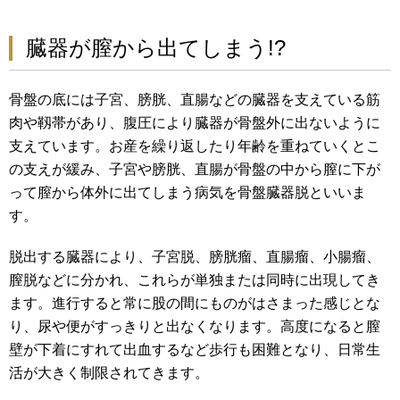
臓器が膣から出てしまう!?
骨盤の底には子宮、膀胱、直腸などの臓器を支えている筋
肉や靱帯があり、腹圧により臓器が骨盤外に出ないように
支えています。お産を繰り返したり年齢を重ねていくとこ
の支えが緩み、子宮や膀胱、直腸が骨盤の中から膣に下が
って膣から体外に出てしまう病気を骨盤臓器脱といいま
す。
脱出する臓器により、子宮脱、膀胱瘤、直腸瘤、小腸瘤、
膣脱などに分かれ、これらが単独または同時に出現してき
ます。進行すると常に股の間にものがはさまった感じとな
り、尿や便がすっきりと出なくなります。高度になると膣
壁が下着にすれて出血するなど歩行も困難となり、日常生
活が大きく制限されてきます。