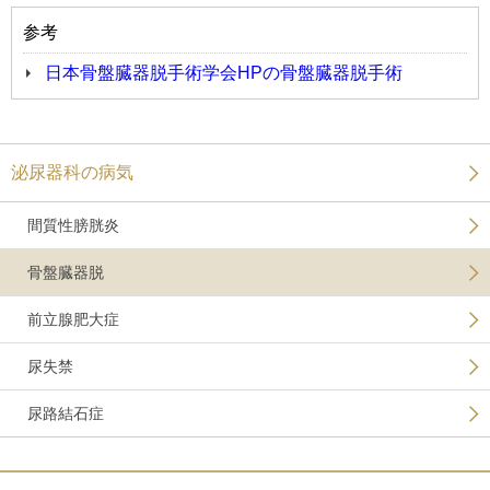
参考
日本骨盤臓器脱手術学会HPの骨盤臓器脱手術
泌尿器科の病気
間質性膀胱炎
骨盤臓器脱
前立腺肥大症
尿失禁
尿路結石症