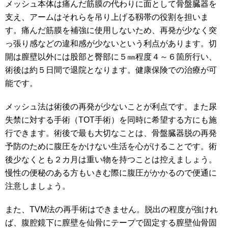
メッシュ本体は痛んだ筋膜の代わりに面として骨盤臓器を
支え、アームはそれらを吊り上げる靱帯の役割を担いま
す。痛んだ筋膜を補強に使用しないため、再発が少なく突
っ張り感などの違和感が少ないという利点があります。切
開は膣壁以外には股部と臀部に５㎜程度４～６箇所行い、
術後は約５日間で退院となります。健康保険での治療が可
能です。
メッシュ法は術後の再発が少ないことが利点です。また尿
失禁に対する手術（TOT手術）を同時に希望する方にも施
行できます。術後で最も大切なことは、骨盤臓器脱の再発
予防のために腹圧をかけない生活を心がけることです。術
後少なくとも２カ月は重い物を持つことは控えましょう。
慢性の便秘のある方もいきむ際に腹圧がかかるので便通に
注意しましょう。
また、TVM法の再手術はできません。脱出の程度が強けれ
ば、腹腔鏡下に膣壁を仙骨にテープで固定する膣壁仙骨固