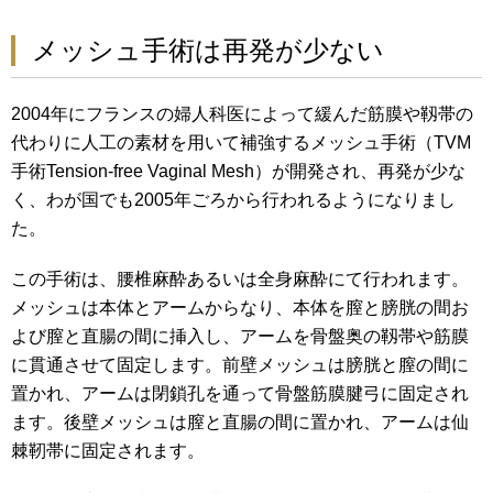
メッシュ手術は再発が少ない
2004年にフランスの婦人科医によって緩んだ筋膜や靱帯の
代わりに人工の素材を用いて補強するメッシュ手術（TVM
手術Tension-free Vaginal Mesh）が開発され、再発が少な
く、わが国でも2005年ごろから行われるようになりまし
た。
この手術は、腰椎麻酔あるいは全身麻酔にて行われます。
メッシュは本体とアームからなり、本体を膣と膀胱の間お
よび膣と直腸の間に挿入し、アームを骨盤奥の靱帯や筋膜
に貫通させて固定します。前壁メッシュは膀胱と膣の間に
置かれ、アームは閉鎖孔を通って骨盤筋膜腱弓に固定され
ます。後壁メッシュは膣と直腸の間に置かれ、アームは仙
棘靭帯に固定されます。