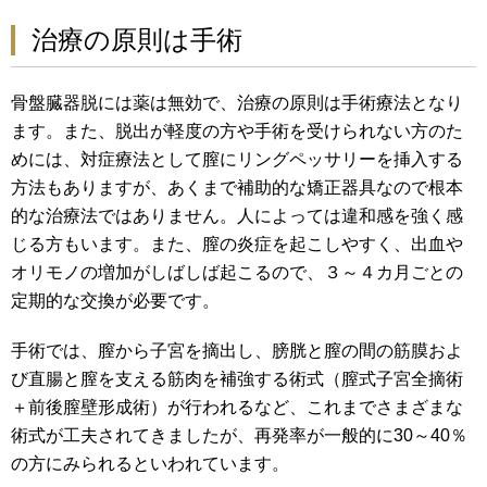
治療の原則は手術
骨盤臓器脱には薬は無効で、治療の原則は手術療法となり
ます。また、脱出が軽度の方や手術を受けられない方のた
めには、対症療法として膣にリングペッサリーを挿入する
方法もありますが、あくまで補助的な矯正器具なので根本
的な治療法ではありません。人によっては違和感を強く感
じる方もいます。また、膣の炎症を起こしやすく、出血や
オリモノの増加がしばしば起こるので、３～４カ月ごとの
定期的な交換が必要です。
手術では、膣から子宮を摘出し、膀胱と膣の間の筋膜およ
び直腸と膣を支える筋肉を補強する術式（膣式子宮全摘術
＋前後膣壁形成術）が行われるなど、これまでさまざまな
術式が工夫されてきましたが、再発率が一般的に30～40％
の方にみられるといわれています。