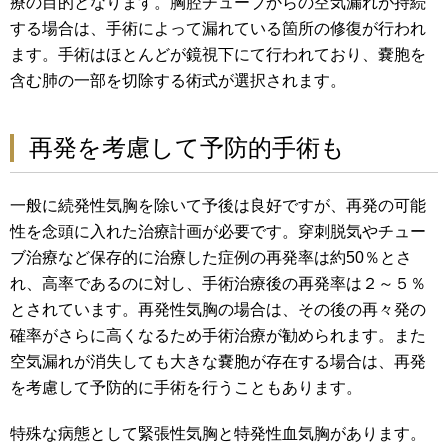
療の目的となります。胸腔チューブからの空気漏れが持続
する場合は、手術によって漏れている箇所の修復が行われ
ます。手術はほとんどが鏡視下にて行われており、嚢胞を
含む肺の一部を切除する術式が選択されます。
再発を考慮して予防的手術も
一般に続発性気胸を除いて予後は良好ですが、再発の可能
性を念頭に入れた治療計画が必要です。穿刺脱気やチュー
ブ治療など保存的に治療した症例の再発率は約50％とさ
れ、高率であるのに対し、手術治療後の再発率は２～５％
とされています。再発性気胸の場合は、その後の再々発の
確率がさらに高くなるため手術治療が勧められます。また
空気漏れが消失しても大きな嚢胞が存在する場合は、再発
を考慮して予防的に手術を行うこともあります。
特殊な病態として緊張性気胸と特発性血気胸があります。