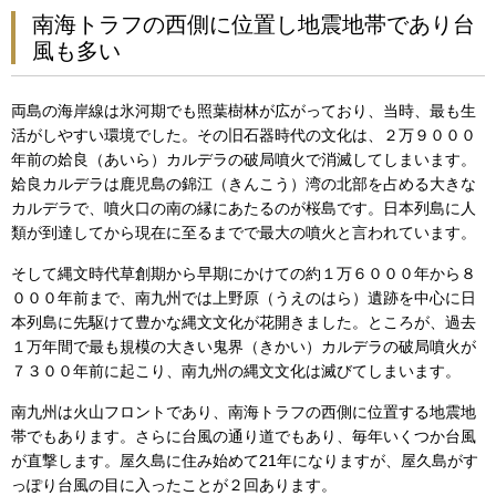
南海トラフの西側に位置し地震地帯であり台
風も多い
両島の海岸線は氷河期でも照葉樹林が広がっており、当時、最も生
活がしやすい環境でした。その旧石器時代の文化は、２万９０００
年前の姶良（あいら）カルデラの破局噴火で消滅してしまいます。
姶良カルデラは鹿児島の錦江（きんこう）湾の北部を占める大きな
カルデラで、噴火口の南の縁にあたるのが桜島です。日本列島に人
類が到達してから現在に至るまでで最大の噴火と言われています。
そして縄文時代草創期から早期にかけての約１万６０００年から８
０００年前まで、南九州では上野原（うえのはら）遺跡を中心に日
本列島に先駆けて豊かな縄文文化が花開きました。ところが、過去
１万年間で最も規模の大きい鬼界（きかい）カルデラの破局噴火が
７３００年前に起こり、南九州の縄文文化は滅びてしまいます。
南九州は火山フロントであり、南海トラフの西側に位置する地震地
帯でもあります。さらに台風の通り道でもあり、毎年いくつか台風
が直撃します。屋久島に住み始めて21年になりますが、屋久島がす
っぽり台風の目に入ったことが２回あります。