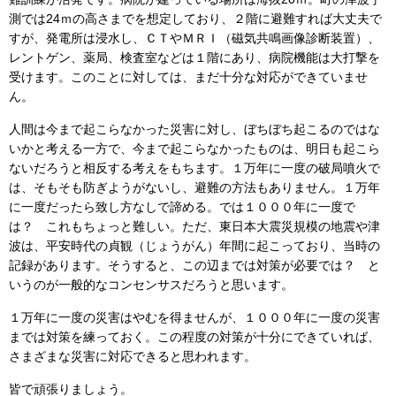
測では24ｍの高さまでを想定しており、２階に避難すれば大丈夫で
すが、発電所は浸水し、ＣＴやＭＲＩ（磁気共鳴画像診断装置）、
レントゲン、薬局、検査室などは１階にあり、病院機能は大打撃を
受けます。このことに対しては、まだ十分な対応ができていませ
ん。
人間は今まで起こらなかった災害に対し、ぼちぼち起こるのではな
いかと考える一方で、今まで起こらなかったものは、明日も起こら
ないだろうと相反する考えをもちます。１万年に一度の破局噴火で
は、そもそも防ぎようがないし、避難の方法もありません。１万年
に一度だったら致し方なしで諦める。では１０００年に一度で
は？ これもちょっと難しい。ただ、東日本大震災規模の地震や津
波は、平安時代の貞観（じょうがん）年間に起こっており、当時の
記録があります。そうすると、この辺までは対策が必要では？ と
いうのが一般的なコンセンサスだろうと思います。
１万年に一度の災害はやむを得ませんが、１０００年に一度の災害
までは対策を練っておく。この程度の対策が十分にできていれば、
さまざまな災害に対応できると思われます。
皆で頑張りましょう。