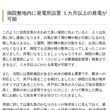
病院敷地内に発電所設置 １カ月以上の発電が
可能
このように自然災害がきわめて多い場所に住んでいると、人々は自
然に対し謙虚になります。台風が来て飛行機や船が欠航になるのも
致し方ありません。１週間、飛行機や船が欠航すると、お店に商品
がなくなります。病院でも点滴が残り数本になってしまったことが
ありました。停電になることもしょっちゅうですが、病院の裏に設
置した発電所により、ＣＴ（コンピュータ断層撮影装置）検査がで
きるなど、１カ月以上にわたる発電が可能です。
また、当院には透析施設があるため水の確保も重要です。断水への
対応として、井戸を掘ることを検討しましたが、病院の立地が海岸
のすぐそばであることから、井戸水に海水が入り込んで塩分濃度が
高く、透析の水には使用できないとのこと。かつて断水した際は、
町にお願いして給水車で水を分けていただきました。
津波に対しては屋久島のかなりの人々が海岸近くに住んでおり、避
難訓練が活発です。病院が建っている場所は海抜20ｍ。町の津波予