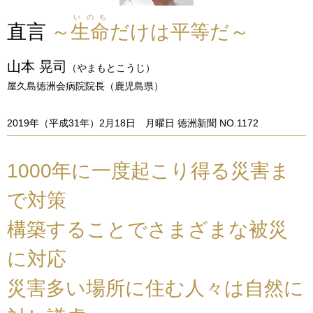
いのち
直言
～
生命
だけは平等だ～
山本 晃司
（やまもとこうじ）
屋久島徳洲会病院院長（鹿児島県）
2019年（平成31年）2月18日 月曜日 徳洲新聞 NO.1172
1000年に一度起こり得る災害ま
で対策
構築することでさまざまな被災
に対応
災害多い場所に住む人々は自然に