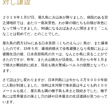
対し謙虚
２０１９年１月17日、屋久島に火山灰が降りました。病院のある宮
之浦地区では、あたり一面灰景色。わが家の猫たちも白猫が灰色に
なって帰ってきました。90歳になるおばあさんに聞きますと「こん
なことは初めてだ」とのことでした。
屋久島の西方12㎞にある口永良部（くちのえらぶ）島が、また爆発
したのです。15年５月、爆発的噴火で全島避難となり長期におよぶ
避難生活の後、口永良部島民の方々は、なんとか島に戻ることがで
きたのですが、昨年、また火山噴火が活発化。８月から今年１月ま
で噴火が断続的に続き、現在も噴火警戒レベル３の状態となってい
ます。
さて話は少し変わりますが、日本列島には今から３万９０００年前
に人類が到達しました。当時は氷河期で海水面は今よりも約１００
メートルも低く、屋久島も隣の種子島も本土と陸続きでした。種子
島には世界最古の落とし穴の跡や日本最古の生活遺跡が見つかって
います。