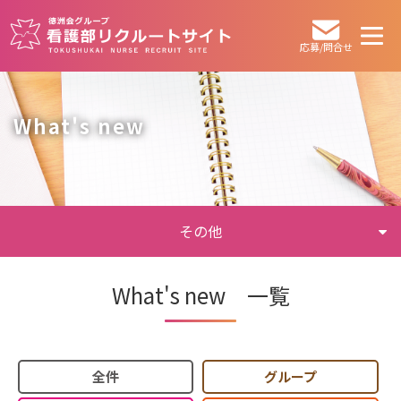
応募/問合せ
What's new
その他
What's new 一覧
全件
グループ