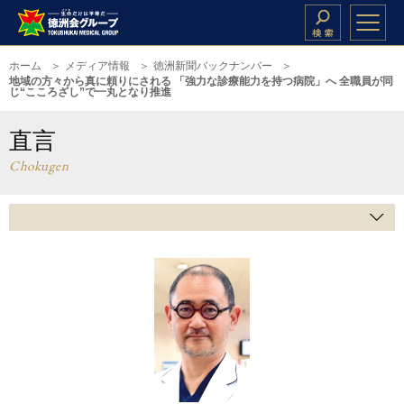
ホーム
メディア情報
徳洲新聞バックナンバー
地域の方々から真に頼りにされる 「強力な診療能力を持つ病院」へ 全職員が同
じ“こころざし”で一丸となり推進
直言
Chokugen