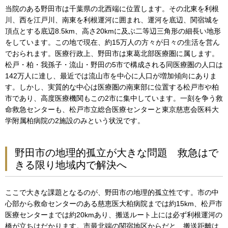
当院のある野田市は千葉県の北西端に位置します。その北東を利根
川、西を江戸川、南東を利根運河に囲まれ、運河を底辺、関宿城を
頂点とする底辺8.5km、高さ20kmに及ぶ二等辺三角形の細長い地形
をしています。この地で現在、約15万人の方々が日々の生活を営ん
でおられます。医療行政上、野田市は東葛北部医療圏に属します。
松戸・柏・我孫子・流山・野田の5市で構成される同医療圏の人口は
142万人に達し、最近では流山市を中心に人口が増加傾向にありま
す。しかし、実質的な中心は医療圏の南東部に位置する松戸市や柏
市であり、高度医療機関もこの2市に集中しています。一刻を争う救
命救急センターも、松戸市立総合医療センターと東京慈恵会医科大
学附属柏病院の2施設のみという状況です。
野田市の地理的孤立が大きな問題 救急はで
きる限り地域内で解決へ
ここで大きな課題となるのが、野田市の地理的孤立性です。市の中
心部から救命センターのある慈恵医大柏病院までは約15km、松戸市
医療センターまでは約20kmあり、搬送ルート上には必ず利根運河の
橋が立ちはだかります。市最北端の関宿地区からだと、搬送距離は