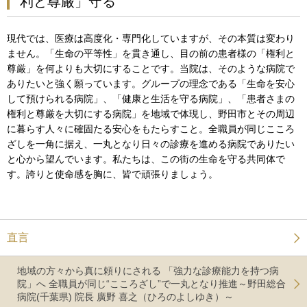
利と尊厳」守る
現代では、医療は高度化・専門化していますが、その本質は変わり
ません。「生命の平等性」を貫き通し、目の前の患者様の「権利と
尊厳」を何よりも大切にすることです。当院は、そのような病院で
ありたいと強く願っています。グループの理念である「生命を安心
して預けられる病院」、「健康と生活を守る病院」、「患者さまの
権利と尊厳を大切にする病院」を地域で体現し、野田市とその周辺
に暮らす人々に確固たる安心をもたらすこと。全職員が同じこころ
ざしを一角に据え、一丸となり日々の診療を進める病院でありたい
と心から望んでいます。私たちは、この街の生命を守る共同体で
す。誇りと使命感を胸に、皆で頑張りましょう。
直言
地域の方々から真に頼りにされる 「強力な診療能力を持つ病
院」へ 全職員が同じ“こころざし”で一丸となり推進～野田総合
病院(千葉県) 院長 廣野 喜之（ひろのよしゆき）～