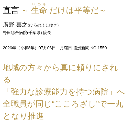
いのち
直言
～
生命
だけは平等だ～
廣野 喜之
(ひろのよしゆき)
野田総合病院(千葉県) 院長
2026年（令和8年）07月06日 月曜日 徳洲新聞 NO.1550
地域の方々から真に頼りにされ
る
「強力な診療能力を持つ病院」へ
全職員が同じ“こころざし”で一丸
となり推進