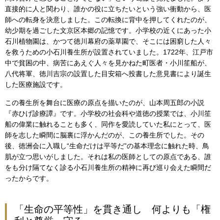
直接的に人と関わり、誰かの役に立ちたいという強い衝動から、医
師への転身を決意しました。この転換に背中を押してくれたのが、
幼少期を過ごした文京区本郷の記憶です。小学校の近くにあった小
石川植物園は、かつて徳川幕府の薬草園で、そこには困窮した人々
を救うための小石川養生所が設置されていました。1722年、江戸市
中で貧困の中、病苦にあえぐ人々を見かねた町医者・小川笙船が、
八代将軍、徳川吉宗の設置した目安箱へ投書した意見書により誕生
した医療施設です。
この養生所を舞台に医療の原点を描いたのが、山本周五郎の小説
『赤ひげ診療譚』です。小学校の社会科や道徳の授業では、小川笙
船の偉業に触れることも多く、同作を愛読していた私にとって、医
師を志した瞬間に脳裏に浮かんだのが、この養生所でした。その
後、徳洲会に入職し“生命だけは平等だ”の基本理念に触れた時、鳥
肌が立つ思いがしました。それは私の医師としての原点である、誰
をも分け隔てなく診る小石川養生所の精神に再び巡り会えた瞬間だ
ったからです。
「生命の平等性」を貫き通し 何よりも「権