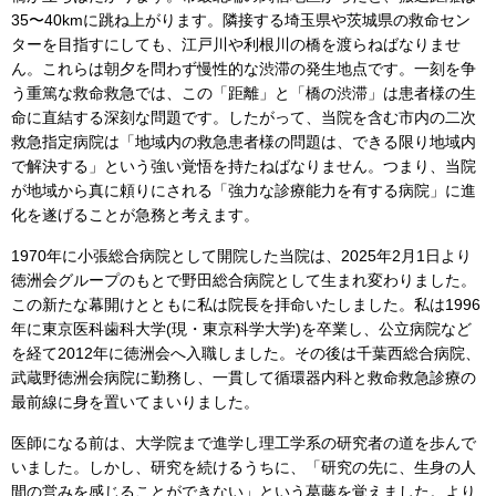
35〜40kmに跳ね上がります。隣接する埼玉県や茨城県の救命セン
ターを目指すにしても、江戸川や利根川の橋を渡らねばなりませ
ん。これらは朝夕を問わず慢性的な渋滞の発生地点です。一刻を争
う重篤な救命救急では、この「距離」と「橋の渋滞」は患者様の生
命に直結する深刻な問題です。したがって、当院を含む市内の二次
救急指定病院は「地域内の救急患者様の問題は、できる限り地域内
で解決する」という強い覚悟を持たねばなりません。つまり、当院
が地域から真に頼りにされる「強力な診療能力を有する病院」に進
化を遂げることが急務と考えます。
1970年に小張総合病院として開院した当院は、2025年2月1日より
徳洲会グループのもとで野田総合病院として生まれ変わりました。
この新たな幕開けとともに私は院長を拝命いたしました。私は1996
年に東京医科歯科大学(現・東京科学大学)を卒業し、公立病院など
を経て2012年に徳洲会へ入職しました。その後は千葉西総合病院、
武蔵野徳洲会病院に勤務し、一貫して循環器内科と救命救急診療の
最前線に身を置いてまいりました。
医師になる前は、大学院まで進学し理工学系の研究者の道を歩んで
いました。しかし、研究を続けるうちに、「研究の先に、生身の人
間の営みを感じることができない」という葛藤を覚えました。より