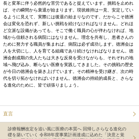
長と変革に伴う必然的な苦労であると捉えています。挑戦を止めれ
ば、その瞬間から衰退が始まります。現状維持は一見、安定してい
るように見えて、実際には後退の始まりなのです。だからこそ徳洲
会は変化を恐れず、新しい挑戦を続けなければなりません。どれほ
ど立派な設備があっても、そこで働く職員の心が伴わなければ、地
域から信頼される病院にはなりません。理念を共有し、患者さんの
ために努力する職員が集まれば、病院は必ず成功します。徳洲会は
人を大切にし、人を育てる組織であり続けなければなりません。徳
洲会創成期の先人たちは大きな反発を受けながらも、それぞれの地
域へ飛び込み、断らない医療を実践してきました。その挑戦の歴史
が今日の徳洲会を築き上げています。その精神を受け継ぎ、次の時
代を切り拓かなければいけません。徳洲会の持続的成長と、さらな
る進化のために、皆で頑張りましょう。
直言
診療報酬改定を追い風に医療の本質へ 回帰しさらなる進化の
礎を築いていく 令和8年度事業計画達成に込めた「決意と覚