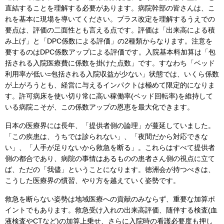
直結することを理解する必要があります。病院幹部の皆さんは、こ
れを基本に現場を導いてください。プラス改定を理解するうえでの
要点は、評価の二面性とも言える点です。評価は「出来高による積
み上げ」と「DPC係数による評価」の2種類からなります。注意を
要するのはDPC係数アップによる評価です。入院基本料加算は「包
括される入院医療費に係数を掛けた点数」です。すなわち「ベッド
利用率が低い=包括される入院収益が少ない」状態では、いくら係数
が上がろうとも、経営に与えるインパクトは極めて限定的になりま
す。許可病床を使い切り常に高い稼働率(ベッド回転率)を維持して
いる病院こそが、この係数アップの恩恵を最大化できます。
日本の医療界には長年、「提供者側の論理」が蔓延していました。
「この疾患は、うちでは診られない」、「夜間だから対応できな
い」、「人手が足りないから救急を断る」。これらはすべて提供者
側の都合であり、病院の事情はあるものの患者さん側の視点に立て
ば、ただの「我儘」ということになります。徳洲会が持つべきは、
こうした医療界の慣習、やり方を越えていく姿勢です。
救急を断らない姿勢は地域医療への貢献のみならず、重要な加算ポ
イントでもあります。救急受け入れの出来高評価、随伴する検査(血
液検査やCTなど)の加算上乗せ、さらに入院時の看護必要度も押し