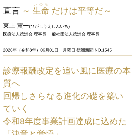
いのち
直言
～
生命
だけは平等だ～
東上 震一
(ひがしうえしんいち)
医療法人徳洲会 理事長 一般社団法人徳洲会 理事長
2026年（令和8年）06月01日 月曜日 徳洲新聞 NO.1545
診療報酬改定を追い風に医療の本
質へ
回帰しさらなる進化の礎を築い
ていく
令和8年度事業計画達成に込めた
「決意と覚悟」