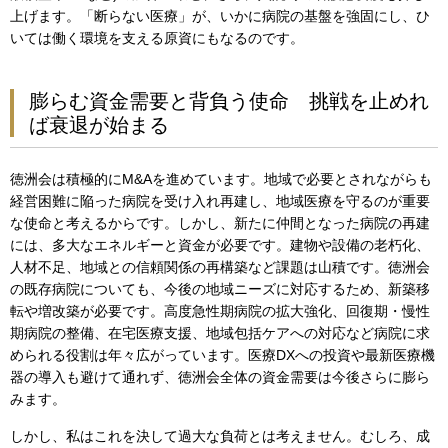
上げます。「断らない医療」が、いかに病院の基盤を強固にし、ひ
いては働く環境を支える原資にもなるのです。
膨らむ資金需要と背負う使命 挑戦を止めれ
ば衰退が始まる
徳洲会は積極的にM&Aを進めています。地域で必要とされながらも
経営困難に陥った病院を受け入れ再建し、地域医療を守るのが重要
な使命と考えるからです。しかし、新たに仲間となった病院の再建
には、多大なエネルギーと資金が必要です。建物や設備の老朽化、
人材不足、地域との信頼関係の再構築など課題は山積です。徳洲会
の既存病院についても、今後の地域ニーズに対応するため、新築移
転や増改築が必要です。高度急性期病院の拡大強化、回復期・慢性
期病院の整備、在宅医療支援、地域包括ケアへの対応など病院に求
められる役割は年々広がっています。医療DXへの投資や最新医療機
器の導入も避けて通れず、徳洲会全体の資金需要は今後さらに膨ら
みます。
しかし、私はこれを決して過大な負荷とは考えません。むしろ、成