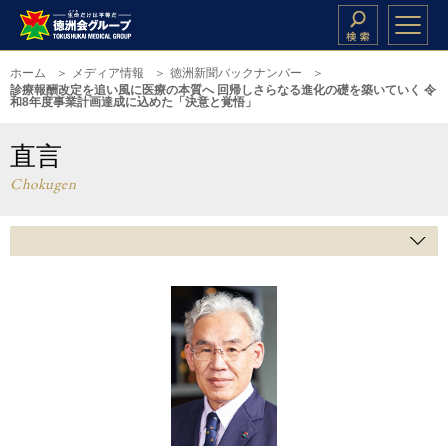
ホーム
メディア情報
徳洲新聞バックナンバー
診療報酬改定を追い風に医療の本質へ 回帰しさらなる進化の礎を築いていく 令
和8年度事業計画達成に込めた「決意と覚悟」
直言
Chokugen