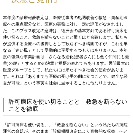
本年度の診療報酬改定は、医療従事者の処遇改善や救急・周産期医
療への重点配分など、医療の実務に対し一定の評価がなされまし
た。このプラス改定の意味は、徳洲会の基本方針である許可病床を
使い切ること、救急を断らないことと驚くほど合致します。私たち
が提供する医療への後押しとして歓迎すべき構図ですが、これを単
なる「追い風」として受動的に享受するつもりはありません。本年
度の強気な事業計画は「さらなる進化(患者さんにも働く仲間にも最
善)の礎」とするための決意と覚悟の表れでもあります。民間最大の
医療グループとして、私たちには果たすべき社会的使命がありま
す。それは「あくまでも医療の受け手の側に立つことで、健全な経
営が可能」という事実を社会に呈示することに他なりません。
許可病床を使い切ることと 救急を断らない
ことを徹底
「許可病床を使い切る」、「救急を断らない」という私たちの病院
運営の命題が、そのまま「診療報酬改定により直接的な収益」へと