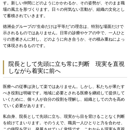
す。新しい仲間にどのようにかかわるか、その姿勢が、そのまま職
場の風土を形づくります。日々の何気ない言動が、組織の文化とし
て蓄積されていきます。
徳洲会グループの“生命だけは平等だ”の理念は、特別な場面だけで
示されるものではありません。日常の診療やケアの中で、一人ひと
りの患者さんに対し、どのように向き合うか、その積み重ねによっ
て体現されるものです。
院長として先頭に立ち常に判断 現実を直視
しながら着実に前へ
医療への従事は決して楽ではありません。しかし、私たちが果たす
べき役割は明確です。地域に必要とされる医療を継続して提供して
いくために、個々人が自分の役割を理解し、組織としての力を高め
ていく必要があります。
私自身、院長として先頭に立ち、現実から目を背けることなく判断
を続けてまいります。そのうえで、職員一人ひとりと力を合わせ、
この病院を守り、発展させていく覚悟です。これからも現実を直視