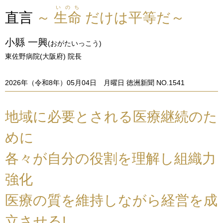
いのち
直言
～
生命
だけは平等だ～
小縣 一興
(おがたいっこう)
東佐野病院(大阪府) 院長
2026年（令和8年）05月04日 月曜日 徳洲新聞 NO.1541
地域に必要とされる医療継続のた
めに
各々が自分の役割を理解し組織力
強化
医療の質を維持しながら経営を成
立させる!