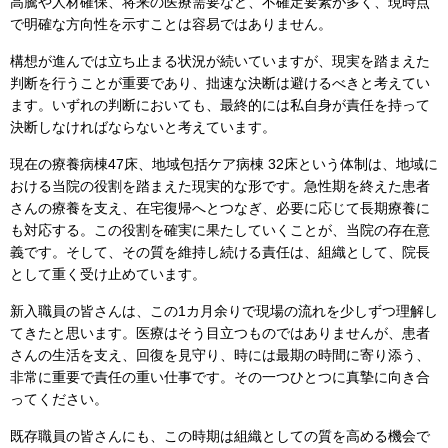
高騰や人材確保、将来の医療需要など、不確定要素が多く、現時点
で明確な方向性を示すことは容易ではありません。
構想が進んでは立ち止まる状況が続いていますが、現実を踏まえた
判断を行うことが重要であり、拙速な決断は避けるべきと考えてい
ます。いずれの判断においても、最終的には私自身が責任を持って
決断しなければならないと考えています。
現在の療養病棟47床、地域包括ケア病棟 32床という体制は、地域に
おける当院の役割を踏まえた現実的な形です。急性期を終えた患者
さんの療養を支え、在宅復帰へとつなぎ、必要に応じて長期療養に
も対応する。この役割を確実に果たしていくことが、当院の存在意
義です。そして、その質を維持し続ける責任は、組織として、院長
として重く受け止めています。
新入職員の皆さんは、この1カ月余りで現場の流れを少しずつ理解し
てきたと思います。医療はそう目立つものではありませんが、患者
さんの生活を支え、回復を見守り、時には最期の時間に寄り添う、
非常に重要で責任の重い仕事です。その一つひとつに真摯に向き合
ってください。
既存職員の皆さんにも、この時期は組織としての質を高める機会で