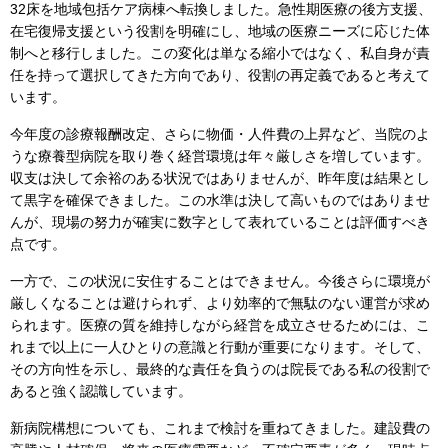
32床を地域包括ケア病棟へ転換しました。急性期医療の後方支援、
在宅復帰支援という役割を明確にし、地域の医療ニーズに応じた体
制へと移行しました。この変化は単なる縮小ではなく、私自身が責
任を持って選択してきた方向であり、役割の再定義であると考えて
います。
今年度の診療報酬改定、さらに物価・人件費の上昇など、当院のよ
うな療養型病院を取り巻く経営環境は年々厳しさを増しています。
収支は決して余裕のある状況ではありませんが、昨年度は結果とし
て黒字を確保できました。この水準は決して高いものではありませ
んが、現場の努力が確実に数字として表れていることは評価すべき
点です。
一方で、この状況に安住することはできません。今後さらに環境が
厳しくなることは避けられず、より効率的で無駄のない運営が求め
られます。医療の質を維持しながら経営を成立させるためには、こ
れまで以上に一人ひとりの意識と行動が重要になります。そして、
その方向性を示し、最終的な責任を負うのは院長である私の役割で
あると強く認識しています。
新病院構想についても、これまで検討を重ねてきました。建設費の