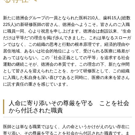
新たに徳洲会グループの一員となられた医科210人、歯科15人(総数
225人)の新研修医師の皆さん、徳洲会へようこそ。皆さんのご入職
に職員一同、心より祝意を申し上げます。徳洲会は創設以来、“生命
だけは平等だ”の理念を掲げ歩んできました。これは単なるスローガ
ンではなく、この組織の思考と行動の根本原理です。経済的理由や
居住地域、あるいは社会的地位によって、受けられる医療に格差が
あってはならない。この「社会正義としての平等」を追求する社会
運動の継続こそが、徳洲会の本質です。この理念の下、新たな仲間
として皆さんを迎えられたことを、かつて研修医として、この組織
に入職した私自身も深い喜びであると同時に、医療の未来を皆さん
に託す責任の重さを感じています。
人命に寄り添いその尊厳を守る ことを社会
から付託された職責
医師とは単なる職業ではなく、人の命というかけがえのない存在に
寄り添い、その尊厳を守ることを社会から付託された職責です。ま