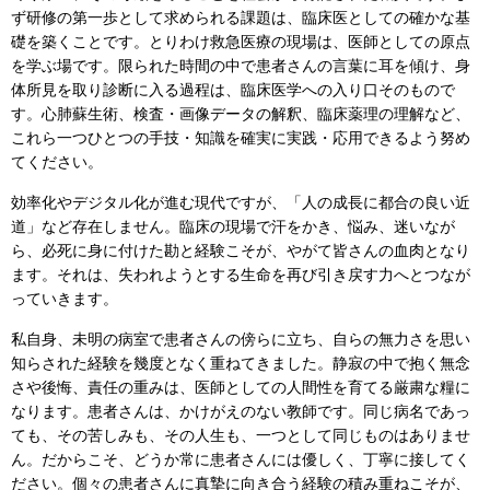
ず研修の第一歩として求められる課題は、臨床医としての確かな基
礎を築くことです。とりわけ救急医療の現場は、医師としての原点
を学ぶ場です。限られた時間の中で患者さんの言葉に耳を傾け、身
体所見を取り診断に入る過程は、臨床医学への入り口そのもので
す。心肺蘇生術、検査・画像データの解釈、臨床薬理の理解など、
これら一つひとつの手技・知識を確実に実践・応用できるよう努め
てください。
効率化やデジタル化が進む現代ですが、「人の成長に都合の良い近
道」など存在しません。臨床の現場で汗をかき、悩み、迷いなが
ら、必死に身に付けた勘と経験こそが、やがて皆さんの血肉となり
ます。それは、失われようとする生命を再び引き戻す力へとつなが
っていきます。
私自身、未明の病室で患者さんの傍らに立ち、自らの無力さを思い
知らされた経験を幾度となく重ねてきました。静寂の中で抱く無念
さや後悔、責任の重みは、医師としての人間性を育てる厳粛な糧に
なります。患者さんは、かけがえのない教師です。同じ病名であっ
ても、その苦しみも、その人生も、一つとして同じものはありませ
ん。だからこそ、どうか常に患者さんには優しく、丁寧に接してく
ださい。個々の患者さんに真摯に向き合う経験の積み重ねこそが、