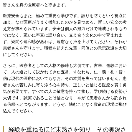
皆さんを真の医療者へと導きます。
医療安全もまた、極めて重要な学びです。誤りを防ぐという視点に
加え、なぜ医療がうまく機能したのかを見つめる、新しい安全の考
え方が求められています。安全は個人の努力だけで達成されるもの
ではなく、互いに率直に語り合い、支え合う文化の中で育まれま
す。疑問や違和感があれば、遠慮なく声を上げてください。それが
患者さんを守ります。職種を超えた先輩・同僚との意思疎通を大切
にしてください。
さらに、医療者としての人格の修練も大切です。古来、儒教におい
て、人の道として説かれてきた五常、すなわち、仁・義・礼・智・
信は現代の医療においてもなお、その本質を失ってはいません。患
者さんの苦しみに寄り添う心を持ち、正しいと信じる医療を貫く勇
気が必要です。すべての人に敬意を持って接し、学び続ける姿勢が
大切です。誠実であることは信となり、やがて患者さんから託され
る信頼へとつながります。どうぞ、怯むことなく救命の現場に飛び
込んでください。
経験を重ねるほど未熟さを知り その奥深さ