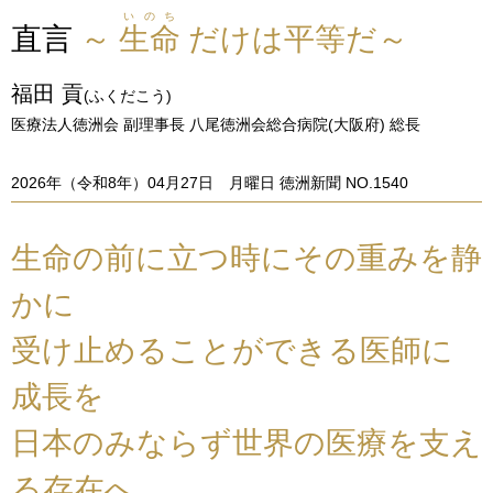
いのち
直言
～
生命
だけは平等だ～
福田 貢
(ふくだこう)
医療法人徳洲会 副理事長 八尾徳洲会総合病院(大阪府) 総長
2026年（令和8年）04月27日 月曜日 徳洲新聞 NO.1540
生命の前に立つ時にその重みを静
かに
受け止めることができる医師に
成長を
日本のみならず世界の医療を支え
る存在へ