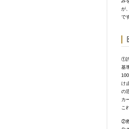
み
が
で
①
基
1
け
の
カ
こ
②