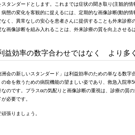
をスタンダードとします。これまでは症状の聞き取り(主観的情報
、病態の変化を客観的に捉えるには、定期的な画像診断(動的情
でなく、異常なしの安心を患者さんに提供することも外来診察
度な画像診断を組み入れることは、外来診療の質を向上させる
利益効率の数字合わせではなく より多
徳洲会の新しいスタンダード」は利益効率のための単なる数字
くの命を救うための病院機能の望ましい姿であり、救急入院率5
針なのです。プラスαの気配りと画像診断の重視は、診療の質
ドが必要です。
で頑張りましょう。