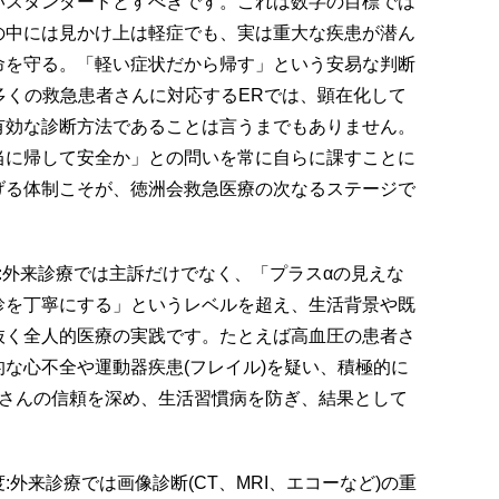
いスタンダードとすべきです。これは数字の目標では
の中には見かけ上は軽症でも、実は重大な疾患が潜ん
命を守る。「軽い症状だから帰す」という安易な判断
多くの救急患者さんに対応するERでは、顕在化して
有効な診断方法であることは言うまでもありません。
当に帰して安全か」との問いを常に自らに課すことに
げる体制こそが、徳洲会救急医療の次なるステージで
:外来診療では主訴だけでなく、「プラスαの見えな
診を丁寧にする」というレベルを超え、生活背景や既
抜く全人的医療の実践です。たとえば高血圧の患者さ
な心不全や運動器疾患(フレイル)を疑い、積極的に
者さんの信頼を深め、生活習慣病を防ぎ、結果として
外来診療では画像診断(CT、MRI、エコーなど)の重