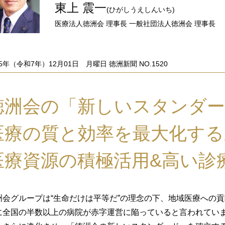
東上 震一
(ひがしうえしんいち)
医療法人徳洲会 理事長 一般社団法人徳洲会 理事長
25年（令和7年）12月01日 月曜日 徳洲新聞 NO.1520
徳洲会の「新しいスタンダー
医療の質と効率を最大化する
医療資源の積極活用&高い診
洲会グループは“生命だけは平等だ”の理念の下、地域医療への
に全国の半数以上の病院が赤字運営に陥っていると言われてい