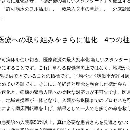
をさらに進化させ、「徳洲会の新しいスタンダード」を確立す
、「許可病床のフル活用」、「救急入院率の革新」、「外来診
す。
医療への取り組みをさらに進化 4つの
許可病床を使い切る。医療資源の最大効率化:新しいスタンダー
準にすることです。これは単なる稼働率向上ではなく、地域か
00%提供できていることの指標です。平均ベッド稼働率が許可
止めている証です。そこにこそ経営と理念を融合した徳洲会ら
迅速化と、病棟の緊急入院への柔軟な対応力が不可欠です。医
ー、地域連携室が一体となり、入院から退院までのプロセスを
れにより病床回転率を上げ、結果として一人でも多くの命を救
救急受診の入院率50%以上。真に必要な患者さんを見逃さない