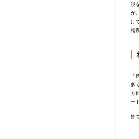
視
が
け
精
「
多
方
ー
皆