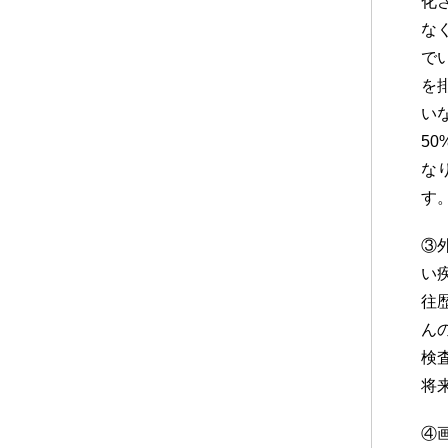
化
な
で
を
い
5
な
す
③
い
往
ん
検
将
④