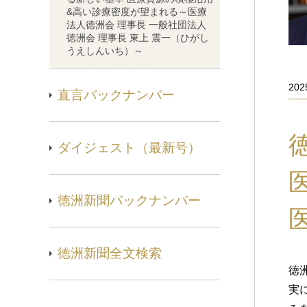
&高い診療密度が望まれる～医療
法人徳洲会 理事長 一般社団法人
徳洲会 理事長 東上 震一（ひがし
うえしんいち）～
20
直言バックナンバー
ダイジェスト（最新号）
徳洲新聞バックナンバー
徳洲新聞全文検索
徳
実