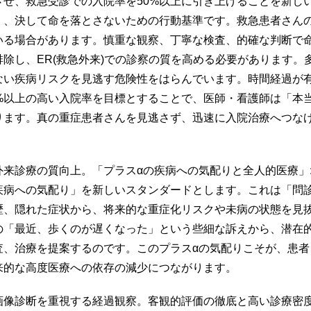
させ、救急受診での入院率を50%以上に引き上げることを新し
く、決して命を落とさないための行動基準です。救急患者さん
いる場合があります。慎重な観察、丁寧な検査、的確な判断で
排除し、ER(救急外来)での診察の質を高める必要があります。
ない疾病リスクを見逃す危険性をはらんでいます。時間経過が
0%以上の高い入院率を目標とすることで、医師・看護師は「本
ります。真の重症患者さんを見逃さず、迅速に入院治療へつな
。
外来診療の質向上。「プラスαの疾病への気配りと全人的医療」
疾病への気配り」を新しいスタンダードとします。これは「問
歴、隠れた症状から、将来的な重症化リスクや未病の状態を見
の「最近、歩くのが遅くなった」という些細な訴えから、潜在的
査、治療を提案するのです。このプラスαの気配りこそが、患
来的な高度医療への依存の減少につながります。
画像診断を重視する経過観察。客観的評価の徹底と高い診療密度: