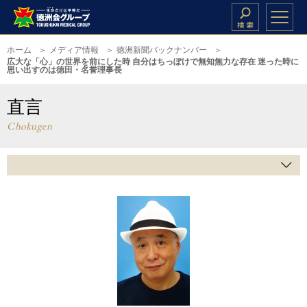
ホーム
メディア情報
徳洲新聞バックナンバー
広大な「心」の世界を前にした時 自分はちっぽけで無知無力な存在 迷った時に
思い出すのは徳田・名誉理事長
直言
Chokugen