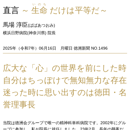
いのち
直言
～
生命
だけは平等だ～
馬場 淳臣
(ばばあつおみ)
横浜日野病院(神奈川県) 院長
2025年（令和7年）06月16日 月曜日 徳洲新聞 NO.1496
広大な「心」の世界を前にした時
自分はちっぽけで無知無力な存在
迷った時に思い出すのは徳田・名
誉理事長
当院は徳洲会グループで唯一の精神科単科病院です。2002年にグル
ープに参加し、私が院長に就任しました。23年2月、長年の懸案だ