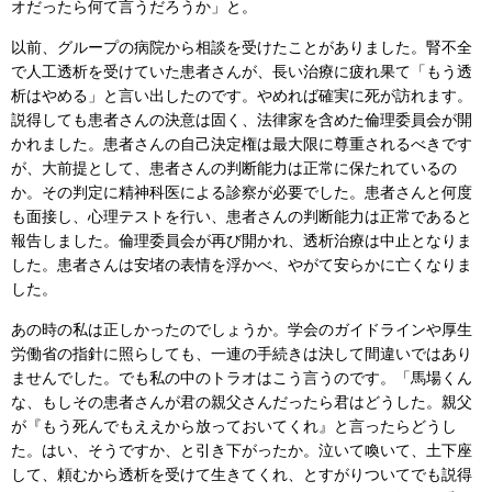
オだったら何て言うだろうか」と。
以前、グループの病院から相談を受けたことがありました。腎不全
で人工透析を受けていた患者さんが、長い治療に疲れ果て「もう透
析はやめる」と言い出したのです。やめれば確実に死が訪れます。
説得しても患者さんの決意は固く、法律家を含めた倫理委員会が開
かれました。患者さんの自己決定権は最大限に尊重されるべきです
が、大前提として、患者さんの判断能力は正常に保たれているの
か。その判定に精神科医による診察が必要でした。患者さんと何度
も面接し、心理テストを行い、患者さんの判断能力は正常であると
報告しました。倫理委員会が再び開かれ、透析治療は中止となりま
した。患者さんは安堵の表情を浮かべ、やがて安らかに亡くなりま
した。
あの時の私は正しかったのでしょうか。学会のガイドラインや厚生
労働省の指針に照らしても、一連の手続きは決して間違いではあり
ませんでした。でも私の中のトラオはこう言うのです。「馬場くん
な、もしその患者さんが君の親父さんだったら君はどうした。親父
が『もう死んでもええから放っておいてくれ』と言ったらどうし
た。はい、そうですか、と引き下がったか。泣いて喚いて、土下座
して、頼むから透析を受けて生きてくれ、とすがりついてでも説得