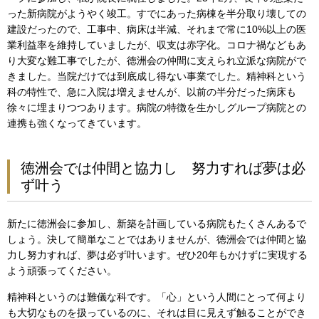
った新病院がようやく竣工。すでにあった病棟を半分取り壊しての
建設だったので、工事中、病床は半減、それまで常に10%以上の医
業利益率を維持していましたが、収支は赤字化。コロナ禍などもあ
り大変な難工事でしたが、徳洲会の仲間に支えられ立派な病院がで
きました。当院だけでは到底成し得ない事業でした。精神科という
科の特性で、急に入院は増えませんが、以前の半分だった病床も
徐々に埋まりつつあります。病院の特徴を生かしグループ病院との
連携も強くなってきています。
徳洲会では仲間と協力し 努力すれば夢は必
ず叶う
新たに徳洲会に参加し、新築を計画している病院もたくさんあるで
しょう。決して簡単なことではありませんが、徳洲会では仲間と協
力し努力すれば、夢は必ず叶います。ぜひ20年もかけずに実現する
よう頑張ってください。
精神科というのは難儀な科です。「心」という人間にとって何より
も大切なものを扱っているのに、それは目に見えず触ることができ