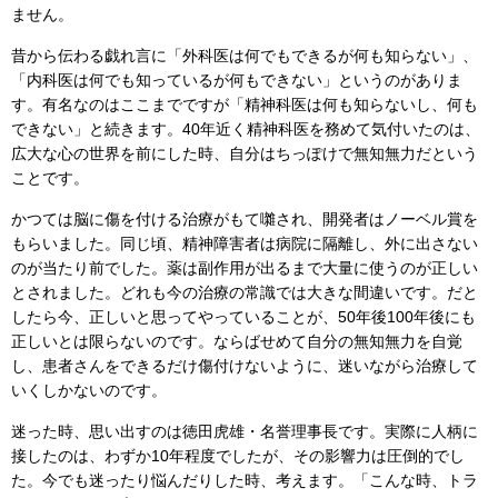
ません。
昔から伝わる戯れ言に「外科医は何でもできるが何も知らない」、
「内科医は何でも知っているが何もできない」というのがありま
す。有名なのはここまでですが「精神科医は何も知らないし、何も
できない」と続きます。40年近く精神科医を務めて気付いたのは、
広大な心の世界を前にした時、自分はちっぽけで無知無力だという
ことです。
かつては脳に傷を付ける治療がもて囃され、開発者はノーベル賞を
もらいました。同じ頃、精神障害者は病院に隔離し、外に出さない
のが当たり前でした。薬は副作用が出るまで大量に使うのが正しい
とされました。どれも今の治療の常識では大きな間違いです。だと
したら今、正しいと思ってやっていることが、50年後100年後にも
正しいとは限らないのです。ならばせめて自分の無知無力を自覚
し、患者さんをできるだけ傷付けないように、迷いながら治療して
いくしかないのです。
迷った時、思い出すのは徳田虎雄・名誉理事長です。実際に人柄に
接したのは、わずか10年程度でしたが、その影響力は圧倒的でし
た。今でも迷ったり悩んだりした時、考えます。「こんな時、トラ