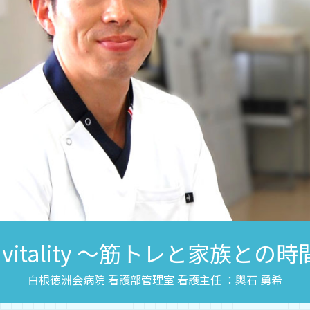
 vitality ～筋トレと家族との
白根徳洲会病院 看護部管理室 看護主任 ：輿石 勇希