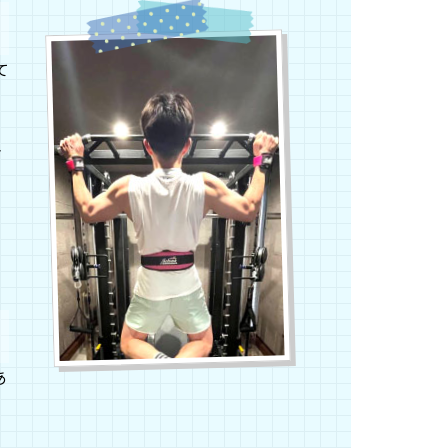
て
さ
に
あ