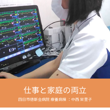
仕事と家庭の両立
四日市徳新会病院 療養病棟 ：中西 栄里子