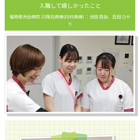
入職して嬉しかったこと
福岡徳洲会病院 10階北病棟(内科病棟) ：池田 真由、吉田 ひか
り