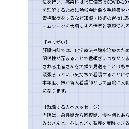
法を行い、感染科は陰圧個室でCOVID-
を理解するために勉強会開催や手順書や
資格取得をするなど知識・技術の習得に
ームワークを大切にする活気と笑顔溢れ
【やりがい】
肝臓内科では、化学療法や腹水治療のた
関係性が深まることで信頼感につながり
される患者さんを笑顔で見送ることはも
頑張ろうという気持ちで看護することに
本年度、妹が新人看護師として当院に入
になります。
【就職する人へメッセージ】
当院は、急性期から回復期、慢性期とあ
みなさんと、心にとどく看護を実践でき