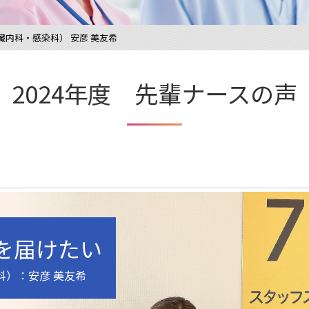
臓内科・感染科） 安彦 美友希
2024年度
先輩ナースの声
を届けたい
科）：安彦 美友希