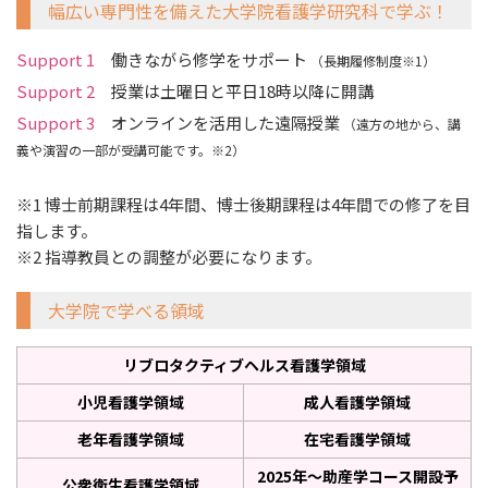
幅広い専門性を備えた大学院看護学研究科で学ぶ！
Support 1
働きながら修学をサポート
（長期履修制度※1）
Support 2
授業は土曜日と平日18時以降に開講
Support 3
オンラインを活用した遠隔授業
（遠方の地から、講
義や演習の一部が受講可能です。※2）
※1 博士前期課程は4年間、博士後期課程は4年間での修了を目
指します。
※2 指導教員との調整が必要になります。
大学院で学べる領域
リブロタクティブヘルス看護学領域
小児看護学領域
成人看護学領域
老年看護学領域
在宅看護学領域
2025年～助産学コース開設予
公衆衛生看護学領域