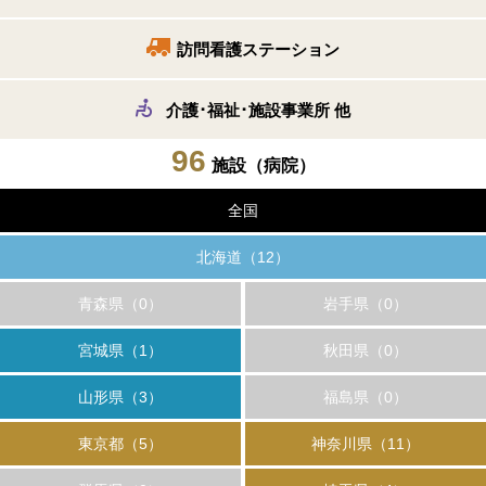
訪問看護ステーション
介護･福祉･施設事業所 他
96
施設
（病院）
全国
北海道（12）
青森県（0）
岩手県（0）
宮城県（1）
秋田県（0）
山形県（3）
福島県（0）
東京都（5）
神奈川県（11）