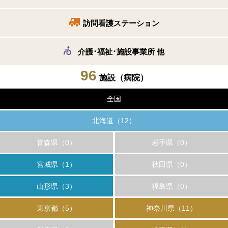
訪問看護ステーション
介護･福祉･施設事業所 他
96
施設
（病院）
全国
北海道（12）
青森県（0）
岩手県（0）
宮城県（1）
秋田県（0）
山形県（3）
福島県（0）
東京都（5）
神奈川県（11）