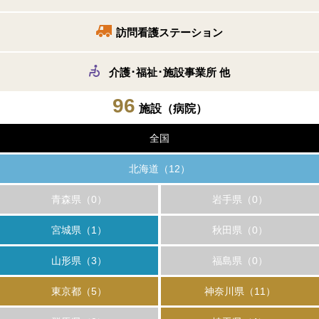
訪問看護ステーション
介護･福祉･施設事業所 他
96
施設
（病院）
全国
北海道（12）
青森県（0）
岩手県（0）
宮城県（1）
秋田県（0）
山形県（3）
福島県（0）
東京都（5）
神奈川県（11）