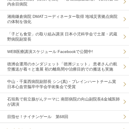
内余目病院
湘南鎌倉病院 DMATコーディネーター取得 地域災害拠点病院
の体制を強化
「子ども食堂」の取り組み講演 日本小児科学会で土屋・武蔵
野病院副室長
WEB医療講演スケジュール Facebookで公開中!
徳洲会運用のホンダジェット「徳洲ジェット」 患者さんの航
空搬送が着々と進展 初の離島間や治療目的での搬送も実施
中山・千葉西病院副部長 シン(真)・ブレインハートチーム賞
日本心血管脳卒中学会学術集会で受賞
石垣島で前立腺がんテーマに 南部病院の向山副院長&金城医師
が講演
目指せ！ナイチンゲール 第68回