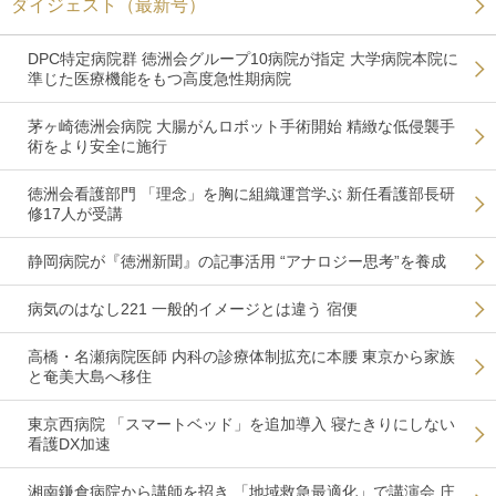
ダイジェスト（最新号）
DPC特定病院群 徳洲会グループ10病院が指定 大学病院本院に
準じた医療機能をもつ高度急性期病院
茅ヶ崎徳洲会病院 大腸がんロボット手術開始 精緻な低侵襲手
術をより安全に施行
徳洲会看護部門 「理念」を胸に組織運営学ぶ 新任看護部長研
修17人が受講
静岡病院が『徳洲新聞』の記事活用 “アナロジー思考”を養成
病気のはなし221 一般的イメージとは違う 宿便
高橋・名瀬病院医師 内科の診療体制拡充に本腰 東京から家族
と奄美大島へ移住
東京西病院 「スマートベッド」を追加導入 寝たきりにしない
看護DX加速
湘南鎌倉病院から講師を招き 「地域救急最適化」で講演会 庄