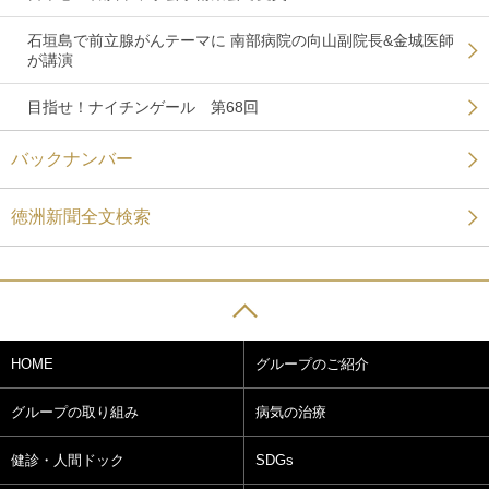
石垣島で前立腺がんテーマに 南部病院の向山副院長&金城医師
が講演
目指せ！ナイチンゲール 第68回
バックナンバー
徳洲新聞全文検索
HOME
グループのご紹介
グループの取り組み
病気の治療
健診・人間ドック
SDGs