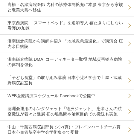
高橋・名瀬病院医師 内科の診療体制拡充に本腰 東京から家族
と奄美大島へ移住
東京西病院 「スマートベッド」を追加導入 寝たきりにしない
看護DX加速
湘南鎌倉病院から講師を招き 「地域救急最適化」で講演会 庄
内余目病院
湘南鎌倉病院 DMATコーディネーター取得 地域災害拠点病院
の体制を強化
「子ども食堂」の取り組み講演 日本小児科学会で土屋・武蔵
野病院副室長
WEB医療講演スケジュール Facebookで公開中!
徳洲会運用のホンダジェット「徳洲ジェット」 患者さんの航
空搬送が着々と進展 初の離島間や治療目的での搬送も実施
中山・千葉西病院副部長 シン(真)・ブレインハートチーム賞
日本心血管脳卒中学会学術集会で受賞