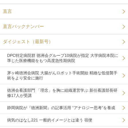
直言
直言バックナンバー
ダイジェスト（最新号）
DPC特定病院群 徳洲会グループ10病院が指定 大学病院本院に
準じた医療機能をもつ高度急性期病院
茅ヶ崎徳洲会病院 大腸がんロボット手術開始 精緻な低侵襲手
術をより安全に施行
徳洲会看護部門 「理念」を胸に組織運営学ぶ 新任看護部長研
修17人が受講
静岡病院が『徳洲新聞』の記事活用 “アナロジー思考”を養成
病気のはなし221 一般的イメージとは違う 宿便