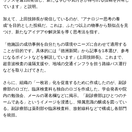
ックスを週1回発信し、新たな学びや気付きが得られる投稿を共有し
ています」と説明。
加えて、上田技師長が発信しているのが、“アナロジー思考の養
成”を目的とした投稿だ。これは、ふたつ以上の物事から類似点を見
つけ、新たなアイデアや解決策を導く思考法を指す。
「他施設の成功事例を自分たちの環境やニーズに合わせて適用する
ことが目的です。具体的には『徳洲新聞』から記事を1本選び、参考
になるポイントなどを解説しています」(上田技師長)。これまで、
超音波検査の遠隔支援や、地域の交通インフラを担う路線バス運行
などを取り上げてきた。
さらに、組織の「一枚岩」化を促進するために作成したのが、副診
療部のロゴだ。臨床検査科も独自のロゴを作成した。学会発表や院
内の勉強会、メールの署名欄などに掲示。「副診療部はひとつのチ
ームである」というイメージを浸透し、帰属意識の醸成を図ってい
る。副診療部は薬剤部や臨床検査科、放射線科などで構成し各部門
を統括。