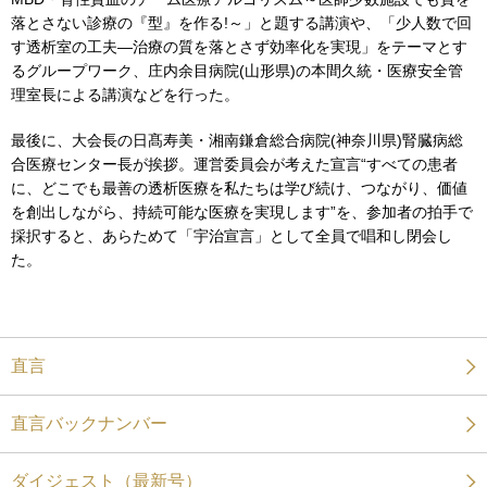
落とさない診療の『型』を作る!～」と題する講演や、「少人数で回
す透析室の工夫―治療の質を落とさず効率化を実現」をテーマとす
るグループワーク、庄内余目病院(山形県)の本間久統・医療安全管
理室長による講演などを行った。
最後に、大会長の日髙寿美・湘南鎌倉総合病院(神奈川県)腎臓病総
合医療センター長が挨拶。運営委員会が考えた宣言“すべての患者
に、どこでも最善の透析医療を私たちは学び続け、つながり、価値
を創出しながら、持続可能な医療を実現します”を、参加者の拍手で
採択すると、あらためて「宇治宣言」として全員で唱和し閉会し
た。
直言
直言バックナンバー
ダイジェスト（最新号）