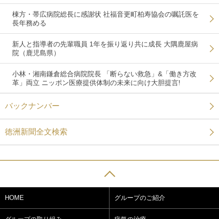
棟方・帯広病院総長に感謝状 社福音更町柏寿協会の嘱託医を
長年務める
新人と指導者の先輩職員 1年を振り返り共に成長 大隅鹿屋病
院（鹿児島県）
小林・湘南鎌倉総合病院院長 「断らない救急」&「働き方改
革」両立 ニッポン医療提供体制の未来に向け大胆提言!
バックナンバー
徳洲新聞全文検索
HOME
グループのご紹介