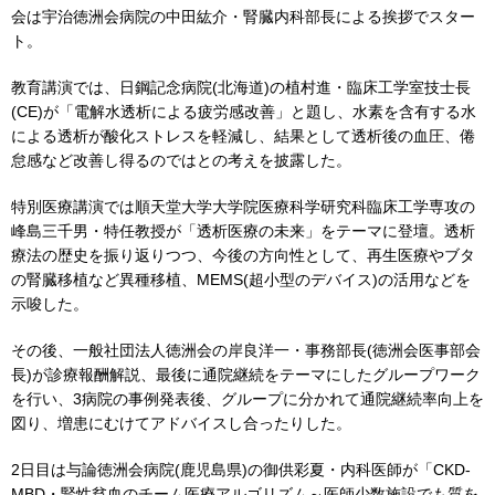
会は宇治徳洲会病院の中田紘介・腎臓内科部長による挨拶でスター
ト。
教育講演では、日鋼記念病院(北海道)の植村進・臨床工学室技士長
(CE)が「電解水透析による疲労感改善」と題し、水素を含有する水
による透析が酸化ストレスを軽減し、結果として透析後の血圧、倦
怠感など改善し得るのではとの考えを披露した。
特別医療講演では順天堂大学大学院医療科学研究科臨床工学専攻の
峰島三千男・特任教授が「透析医療の未来」をテーマに登壇。透析
療法の歴史を振り返りつつ、今後の方向性として、再生医療やブタ
の腎臓移植など異種移植、MEMS(超小型のデバイス)の活用などを
示唆した。
その後、一般社団法人徳洲会の岸良洋一・事務部長(徳洲会医事部会
長)が診療報酬解説、最後に通院継続をテーマにしたグループワーク
を行い、3病院の事例発表後、グループに分かれて通院継続率向上を
図り、増患にむけてアドバイスし合ったりした。
2日目は与論徳洲会病院(鹿児島県)の御供彩夏・内科医師が「CKD-
MBD・腎性貧血のチーム医療アルゴリズム～医師少数施設でも質を