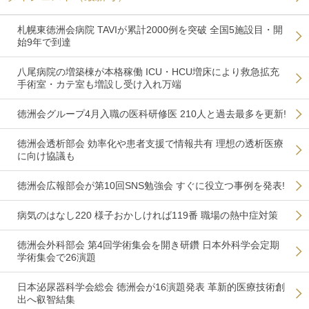
札幌東徳洲会病院 TAVIが累計2000例を突破 全国5施設目・開
始9年で到達
八尾病院の増築棟が本格稼働 ICU・HCU増床により救急拡充
手術室・カテ室も増設し受け入れ万端
徳洲会グループ4月入職の医科研修医 210人と過去最多を更新!
徳洲会透析部会 効率化や患者支援で情報共有 理想の透析医療
に向け協議も
徳洲会広報部会が第10回SNS勉強会 すぐに役立つ事例を発表!
病気のはなし220 様子おかしければ119番 職場の熱中症対策
徳洲会外科部会 第4回学術集会を開き研鑽 日本外科学会定期
学術集会で26演題
日本泌尿器科学会総会 徳洲会が16演題発表 革新的医療技術創
出へ叡智結集