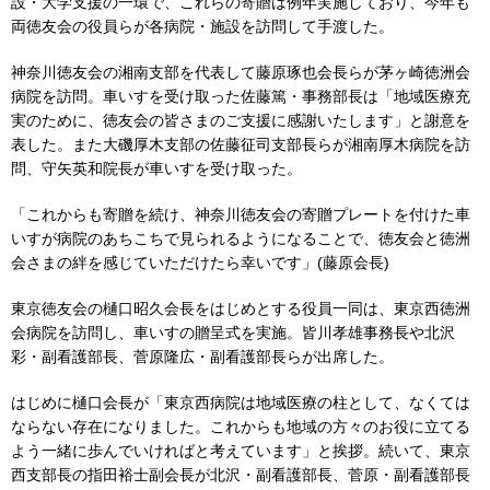
設・大学支援の一環で、これらの寄贈は例年実施しており、今年も
両徳友会の役員らが各病院・施設を訪問して手渡した。
神奈川徳友会の湘南支部を代表して藤原琢也会長らが茅ヶ崎徳洲会
病院を訪問。車いすを受け取った佐藤篤・事務部長は「地域医療充
実のために、徳友会の皆さまのご支援に感謝いたします」と謝意を
表した。また大磯厚木支部の佐藤征司支部長らが湘南厚木病院を訪
問、守矢英和院長が車いすを受け取った。
「これからも寄贈を続け、神奈川徳友会の寄贈プレートを付けた車
いすが病院のあちこちで見られるようになることで、徳友会と徳洲
会さまの絆を感じていただけたら幸いです」(藤原会長)
東京徳友会の樋口昭久会長をはじめとする役員一同は、東京西徳洲
会病院を訪問し、車いすの贈呈式を実施。皆川孝雄事務長や北沢
彩・副看護部長、菅原隆広・副看護部長らが出席した。
はじめに樋口会長が「東京西病院は地域医療の柱として、なくては
ならない存在になりました。これからも地域の方々のお役に立てる
よう一緒に歩んでいければと考えています」と挨拶。続いて、東京
西支部長の指田裕士副会長が北沢・副看護部長、菅原・副看護部長