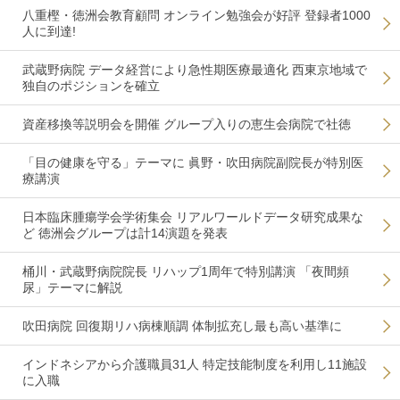
八重樫・徳洲会教育顧問 オンライン勉強会が好評 登録者1000
人に到達!
武蔵野病院 データ経営により急性期医療最適化 西東京地域で
独自のポジションを確立
資産移換等説明会を開催 グループ入りの恵生会病院で社徳
「目の健康を守る」テーマに 眞野・吹田病院副院長が特別医
療講演
日本臨床腫瘍学会学術集会 リアルワールドデータ研究成果な
ど 徳洲会グループは計14演題を発表
桶川・武蔵野病院院長 リハップ1周年で特別講演 「夜間頻
尿」テーマに解説
吹田病院 回復期リハ病棟順調 体制拡充し最も高い基準に
インドネシアから介護職員31人 特定技能制度を利用し11施設
に入職