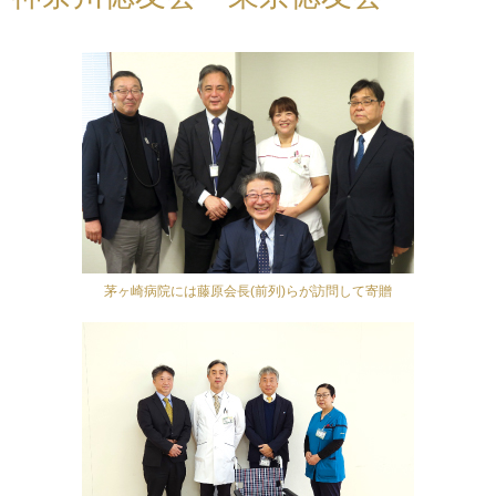
茅ヶ崎病院には藤原会長(前列)らが訪問して寄贈