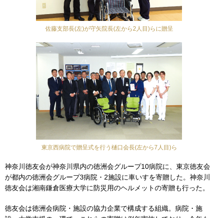
佐藤支部長(左)が守矢院長(左から2人目)らに贈呈
東京西病院で贈呈式を行う樋口会長(左から7人目)ら
神奈川徳友会が神奈川県内の徳洲会グループ10病院に、東京徳友会
が都内の徳洲会グループ3病院・2施設に車いすを寄贈した。神奈川
徳友会は湘南鎌倉医療大学に防災用のヘルメットの寄贈も行った。
徳友会は徳洲会病院・施設の協力企業で構成する組織。病院・施