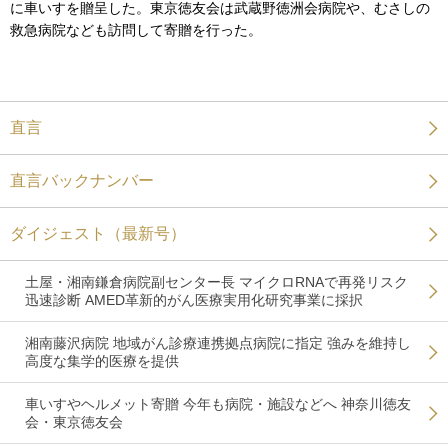
に車いすを贈呈した。東京徳友会は武蔵野徳洲会病院や、むさしの
救急病院なども訪問して寄贈を行った。
直言
直言バックナンバー
ダイジェスト（最新号）
土屋・湘南鎌倉病院副センター長 マイクロRNAで再発リスク
迅速診断 AMED革新的がん医療実用化研究事業に採択
湘南藤沢病院 地域がん診療連携拠点病院に指定 強みを維持し
高度な集学的医療を提供
車いすやヘルメット寄贈 今年も病院・施設などへ 神奈川徳友
会・東京徳友会