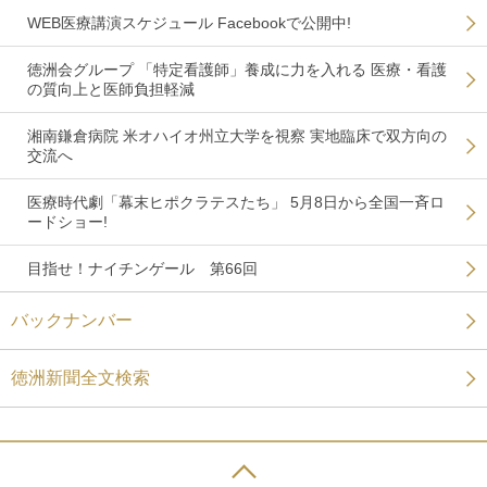
WEB医療講演スケジュール Facebookで公開中!
徳洲会グループ 「特定看護師」養成に力を入れる 医療・看護
の質向上と医師負担軽減
湘南鎌倉病院 米オハイオ州立大学を視察 実地臨床で双方向の
交流へ
医療時代劇「幕末ヒポクラテスたち」 5月8日から全国一斉ロ
ードショー!
目指せ！ナイチンゲール 第66回
バックナンバー
徳洲新聞全文検索