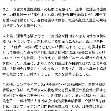
また、老健の介護医療院への転換にも触れた。途中、徳洲会介護部
会長の櫻井健一・特養かまくら愛の郷(神奈川県)施設長が、25年度
介護部会活動として、各種会議や研修会、社会福祉法人運営の規程
の見直しなどを報告した。
東上震一理事長も駆け付け、「徳洲会が目指すべき方向性や今後の
取り組みについて」と題し講話する場面も見られた。東上理事長
は、“人は皆、自分の思うとおりの人間になれる”とし、心臓外科医
として成長した過程や岸和田徳洲会病院(大阪府)院長に着任した時
のエピソードを披露。そのうえで、徳洲会グループの現状や考え方
を提示した。最後に、あらためて利益追求が目的ではないことを強
調。「徳洲会は患者さんの命を救い、患者さん、職員の幸せを追求
する集団です」と締めくくると、大きな拍手が起こった。
この他、コンプライアンス(法令順守)や介護報酬改定、事業別損益
管理表の作成、利用者さんの状態変化と要介護度の整合性に関する
注意喚起や情報共有を行った。新体制も示し、新たに加わった山上
美恵子・一般社団法人徳洲会(社徳)介護事業部看護・介護部長をは
じめ、コンプライアンス部門長の松野玉枝・社徳介護事業部看護・