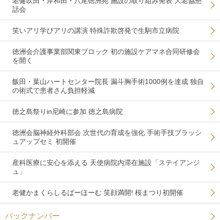
老健吹田・岸和田・八尾徳洲苑 施設の取り組み発表 大老協懇
話会
笑いアリ学びアリの講演 特殊詐欺啓発で生駒市立病院
徳洲会介護事業部関東ブロック 初の施設ケアマネ合同研修会
を開く
飯田・葉山ハートセンター院長 漏斗胸手術1000例を達成 独自
の術式で患者さん負担軽減
徳之島祭りin尼崎に参加 徳之島病院
徳洲会脳神経外科部会 次世代の育成を強化 手術手技ブラッシ
ュアップセミ 初開催
産科医療に安心を添える 天使病院内滞在施設「ステイアンジ
ュ」
老健かまくらしるばーほーむ 笑顔満開! 桜まつり初開催
バックナンバー