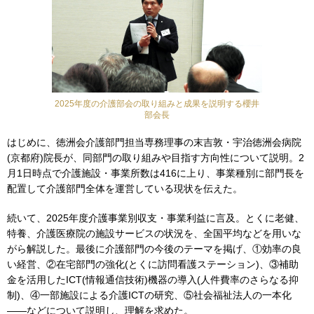
2025年度の介護部会の取り組みと成果を説明する櫻井
部会長
はじめに、徳洲会介護部門担当専務理事の末吉敦・宇治徳洲会病院
(京都府)院長が、同部門の取り組みや目指す方向性について説明。2
月1日時点で介護施設・事業所数は416に上り、事業種別に部門長を
配置して介護部門全体を運営している現状を伝えた。
続いて、2025年度介護事業別収支・事業利益に言及。とくに老健、
特養、介護医療院の施設サービスの状況を、全国平均などを用いな
がら解説した。最後に介護部門の今後のテーマを掲げ、①効率の良
い経営、②在宅部門の強化(とくに訪問看護ステーション)、③補助
金を活用したICT(情報通信技術)機器の導入(人件費率のさらなる抑
制)、④一部施設による介護ICTの研究、⑤社会福祉法人の一本化
――などについて説明し、理解を求めた。