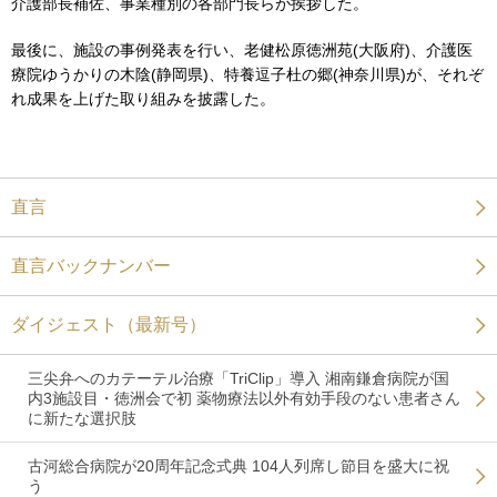
介護部長補佐、事業種別の各部門長らが挨拶した。
最後に、施設の事例発表を行い、老健松原徳洲苑(大阪府)、介護医
療院ゆうかりの木陰(静岡県)、特養逗子杜の郷(神奈川県)が、それぞ
れ成果を上げた取り組みを披露した。
直言
直言バックナンバー
ダイジェスト（最新号）
三尖弁へのカテーテル治療「TriClip」導入 湘南鎌倉病院が国
内3施設目・徳洲会で初 薬物療法以外有効手段のない患者さん
に新たな選択肢
古河総合病院が20周年記念式典 104人列席し節目を盛大に祝
う