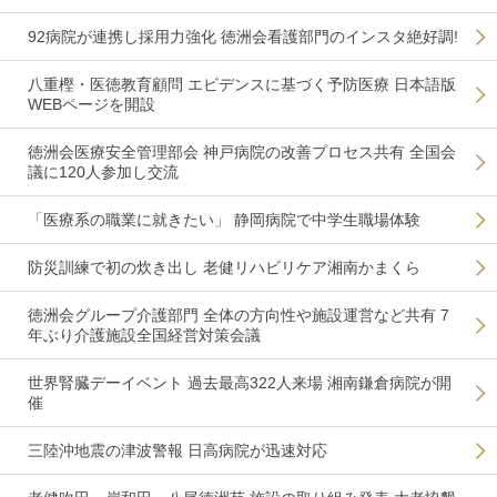
92病院が連携し採用力強化 徳洲会看護部門のインスタ絶好調!
八重樫・医徳教育顧問 エビデンスに基づく予防医療 日本語版
WEBページを開設
徳洲会医療安全管理部会 神戸病院の改善プロセス共有 全国会
議に120人参加し交流
「医療系の職業に就きたい」 静岡病院で中学生職場体験
防災訓練で初の炊き出し 老健リハビリケア湘南かまくら
徳洲会グループ介護部門 全体の方向性や施設運営など共有 7
年ぶり介護施設全国経営対策会議
世界腎臓デーイベント 過去最高322人来場 湘南鎌倉病院が開
催
三陸沖地震の津波警報 日高病院が迅速対応